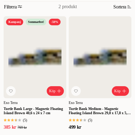
2 produkt
Filtrera
Sortera
Relevans
Kampanj
Sommarfest!
-50%
Nyheter
Högsta pris
Lägsta pris
Rabatt
Köp
Köp
Exo Terra
Exo Terra
Turtle Bank Large - Magnetic Floating
Turtle Bank Medium - Magnetic
Island Brown 40,6 x 24 x 7 cm
Floating Island Brown 29,8 x 17,8 x 5,4
cm
(
5
)
(
5
)
385 kr
499 kr
769 kr