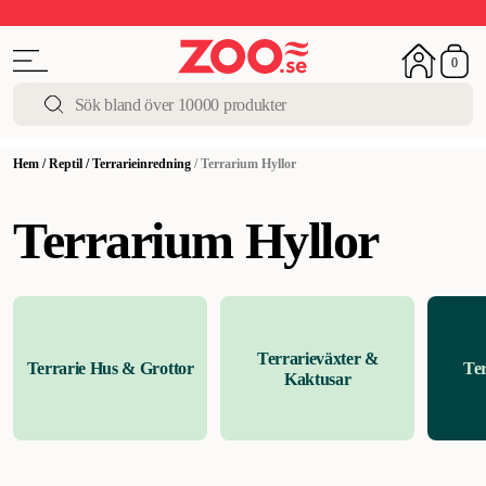
Upp till 50%
Super Summer DEALS
Shoppa nu!
0
Hem
/
Reptil
/
Terrarieinredning
/
Terrarium Hyllor
Terrarium Hyllor
Terrarieväxter &
Terrarie Hus & Grottor
Te
Kaktusar