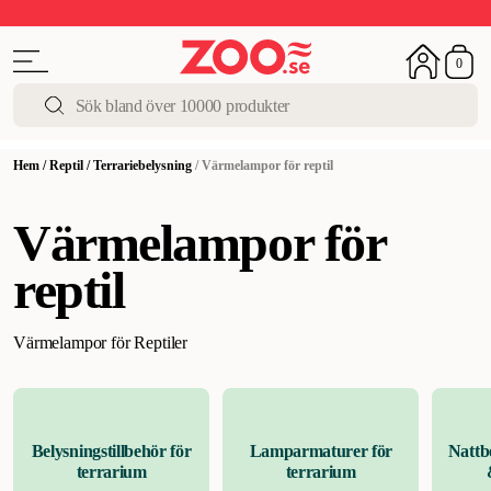
Upp till 50%
Super Summer DEALS
Shoppa nu!
0
Hem
/
Reptil
/
Terrariebelysning
/
Värmelampor för reptil
Värmelampor för
reptil
Värmelampor för Reptiler
Belysningstillbehör för
Lamparmaturer för
Nattbe
terrarium
terrarium