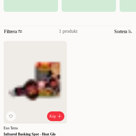
1 produkt
Filtrera
Sortera
Relevans
Nyheter
Högsta pris
Lägsta pris
Rabatt
Köp
Exo Terra
Infrared Basking Spot - Heat Glo