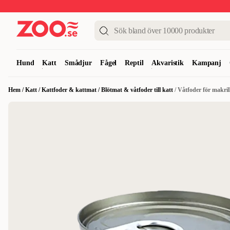
Upp till 50%
Super Summer DEALS
Shoppa nu!
Hund
Katt
Smådjur
Fågel
Reptil
Akvaristik
Kampanj
Hem
/
Katt
/
Kattfoder & kattmat
/
Blötmat & våtfoder till katt
/
Våtfoder för makril