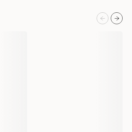
Katt
Kattfoder & kattmat
Blötmat & våtfoder till katt
Fish4Cats
300012190
300012190-10
70 g
10 x 70 g
Våtfoder
5056008806941