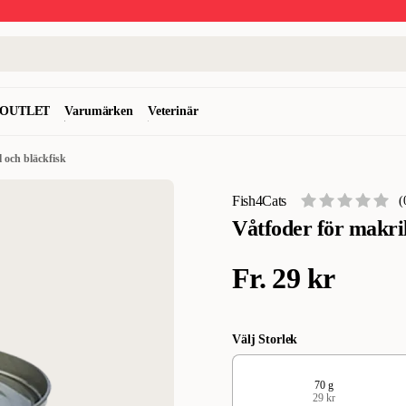
OUTLET
Varumärken
Veterinär
l och bläckfisk
Fish4Cats
(
Våtfoder för makril
Fr.
29 kr
Välj Storlek
70 g
29 kr