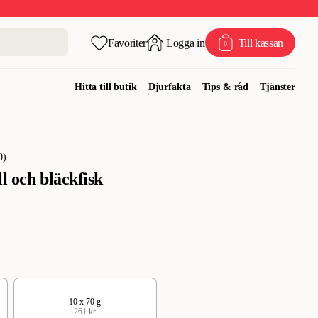
Favoriter
Logga in
Till kassan
0
Hitta till butik
Djurfakta
Tips & råd
Tjänster
0
)
l och bläckfisk
10 x 70 g
261 kr