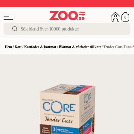
Upp till 50%
Super Summer DEALS
Shoppa nu!
0
Hem
/
Katt
/
Kattfoder & kattmat
/
Blötmat & våtfoder till katt
/
Tender Cuts Tuna S