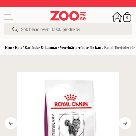
Upp till 50%
Super Summer DEALS
Shoppa nu!
0
Hem
/
Katt
/
Kattfoder & kattmat
/
Veterinärtorrfoder för katt
/
Renal Torrfoder för 