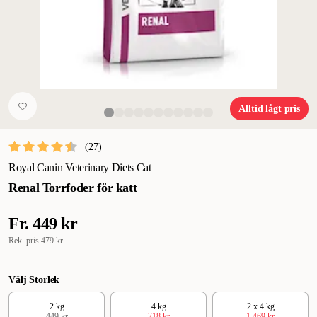
Alltid lågt pris
(
27
)
Royal Canin Veterinary Diets Cat
Renal Torrfoder för katt
Fr.
449 kr
Rek. pris
479 kr
Välj Storlek
2 kg
4 kg
2 x 4 kg
449 kr
718 kr
1 469 kr