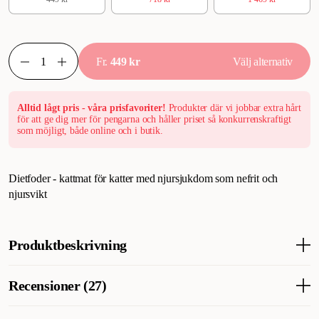
Fr.
449 kr
Välj alternativ
Alltid lågt pris - våra prisfavoriter!
Produkter där vi jobbar extra hårt
för att ge dig mer för pengarna och håller priset så konkurrenskraftigt
som möjligt, både online och i butik.
Dietfoder - kattmat för katter med njursjukdom som nefrit och
njursvikt
Produktbeskrivning
Dietfoder för katter från 6 månader med njursjukdom. Royal
Recensioner (27)
Canins kattmat Veterinary Diets Cat Renal veterinärfoder hjälper
till att bromsa sjukdomens utveckling & ges på rekommendation