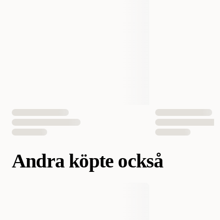
Fodertyp
Torrfoder
Vikt
2000 gram
4000 gram
Antal i förpackning
1 st
EAN Nummer
3182550711142
3182550711012
Andra köpte också