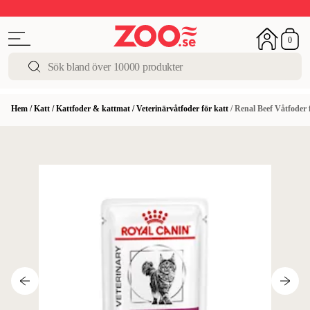
Upp till 50%
Super Summer DEALS
Shoppa nu!
0
Hem
/
Katt
/
Kattfoder & kattmat
/
Veterinärvåtfoder för katt
/
Renal Beef Våtfoder f