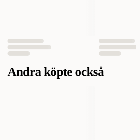
Antal i förpackning
12 st
EAN Nummer
9003579000489
Andra köpte också