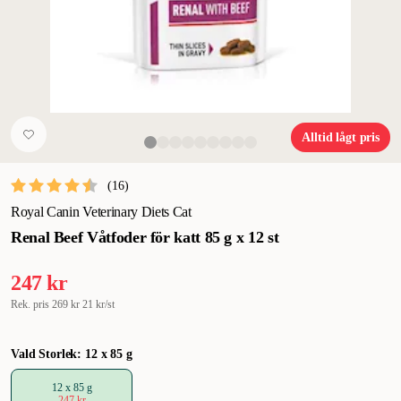
Alltid lågt pris
(
16
)
Royal Canin Veterinary Diets Cat
Renal Beef Våtfoder för katt 85 g x 12 st
247 kr
Rek. pris
269 kr
21 kr/st
Vald Storlek: 12 x 85 g
12 x 85 g
247 kr