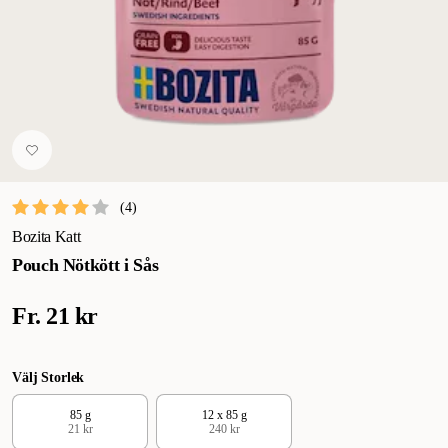
(
4
)
Bozita Katt
Pouch Nötkött i Sås
Fr.
21 kr
Välj Storlek
85 g
12 x 85 g
21 kr
240 kr