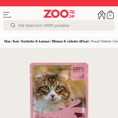
Upp till 50%
Super Summer DEALS
Shoppa nu!
0
Hem
/
Katt
/
Kattfoder & kattmat
/
Blötmat & våtfoder till katt
/
Pouch Nötkött i Sås