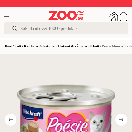
Upp till 50%
Super Summer DEALS
Shoppa nu!
0
Hem
/
Katt
/
Kattfoder & kattmat
/
Blötmat & våtfoder till katt
/
Poesie Mousse Kyck