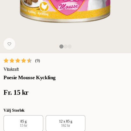
(
9
)
Vitakraft
Poesie Mousse Kyckling
Fr.
15 kr
Välj Storlek
85 g
12 x 85 g
15 kr
162 kr