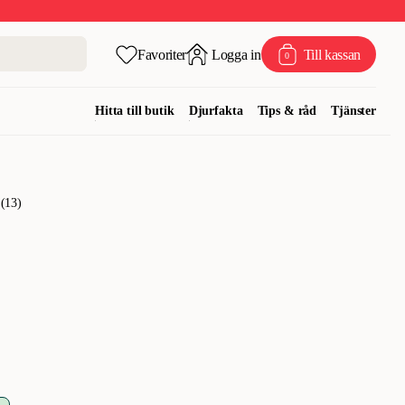
Favoriter
Logga in
Till kassan
0
Hitta till butik
Djurfakta
Tips & råd
Tjänster
(
13
)