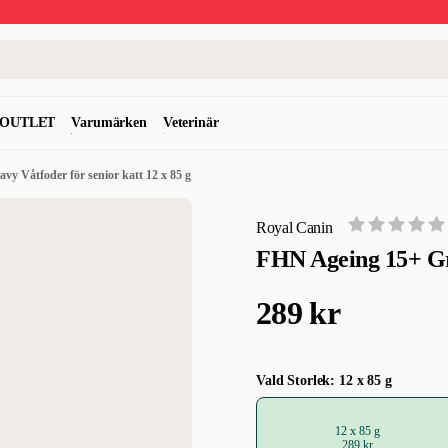
OUTLET
Varumärken
Veterinär
y Våtfoder för senior katt 12 x 85 g
Royal Canin
FHN Ageing 15+ Gra
289 kr
Vald Storlek: 12 x 85 g
12 x 85 g
289 kr