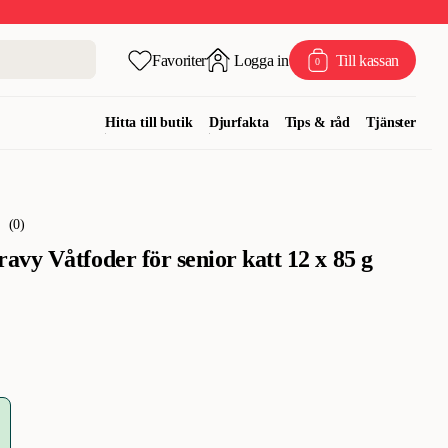
Favoriter
Logga in
Till kassan
0
Hitta till butik
Djurfakta
Tips & råd
Tjänster
(
0
)
vy Våtfoder för senior katt 12 x 85 g