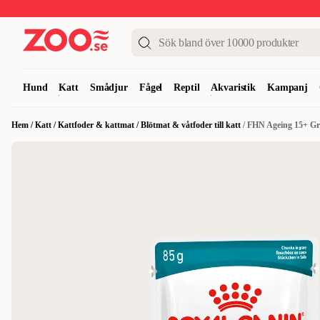
Upp till 50%
Super Summer DEALS
Shoppa nu!
Hund
Katt
Smådjur
Fågel
Reptil
Akvaristik
Kampanj
Hem
/
Katt
/
Kattfoder & kattmat
/
Blötmat & våtfoder till katt
/
FHN Ageing 15+ Grav