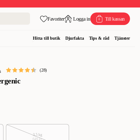
Favoriter
Logga in
Till kassan
0
Hitta till butik
Djurfakta
Tips & råd
Tjänster
(
28
)
s
ergenic
3,5 kg
649 kr