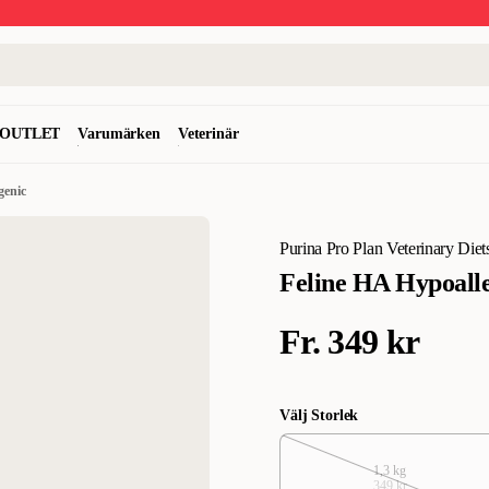
OUTLET
Varumärken
Veterinär
genic
Purina Pro Plan Veterinary Diet
Feline HA Hypoall
Fr.
349 kr
Välj Storlek
1,3 kg
349 kr