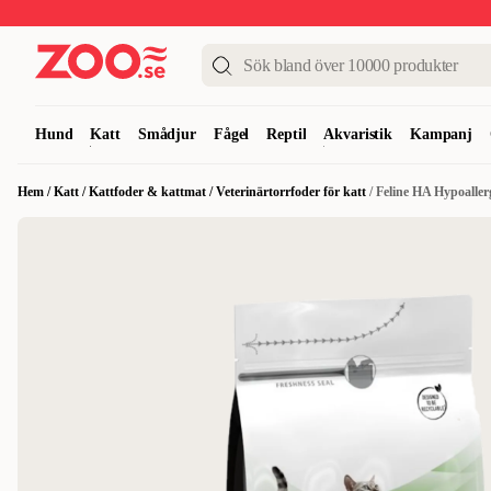
Upp till 50%
Super Summer DEALS
Shoppa nu!
Hund
Katt
Smådjur
Fågel
Reptil
Akvaristik
Kampanj
Hem
/
Katt
/
Kattfoder & kattmat
/
Veterinärtorrfoder för katt
/
Feline HA Hypoaller