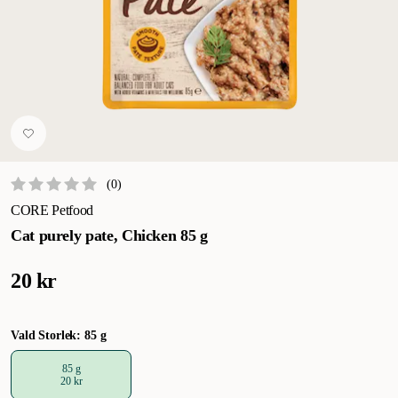
(
0
)
CORE Petfood
Cat purely pate, Chicken 85 g
20 kr
Vald Storlek: 85 g
85 g
20 kr