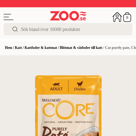
Upp till 50%
Super Summer DEALS
Shoppa nu!
0
Hem
/
Katt
/
Kattfoder & kattmat
/
Blötmat & våtfoder till katt
/
Cat purely pate, Ch