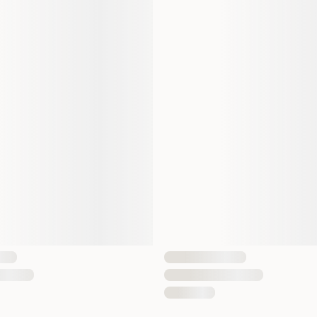
Storlek
Vikt
Antal i förpackning
EAN Nummer