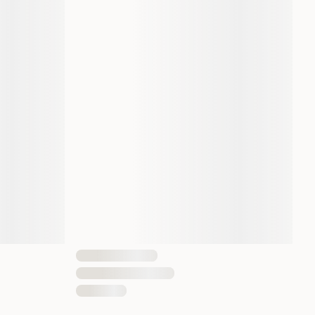
10 x 85 g
850 gram
1 st
7613034767646