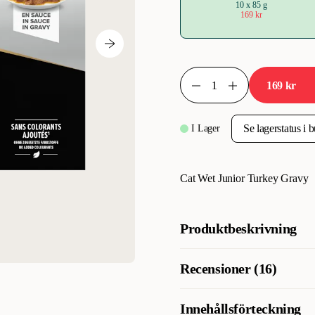
10 x 85 g
169 kr
169 kr
I Lager
Cat Wet Junior Turkey Gravy
Produktbeskrivning
Komplett kattmat för kattungar
Recensioner (16)
god syn & hjärnans utveckling
Innehållsförteckning
Vad tycker andra kunder