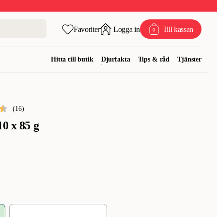
Favoriter
Logga in
Till kassan
0
Hitta till butik
Djurfakta
Tips & råd
Tjänster
(
16
)
0 x 85 g