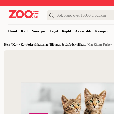
Upp till 50%
Super Summer DEALS
Shoppa nu!
Hund
Katt
Smådjur
Fågel
Reptil
Akvaristik
Kampanj
Hem
/
Katt
/
Kattfoder & kattmat
/
Blötmat & våtfoder till katt
/
Cat Kitten Turkey