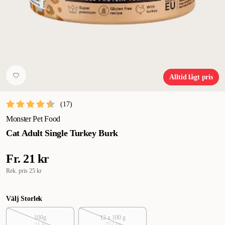
Alltid lågt pris
(
17
)
Monster Pet Food
Cat Adult Single Turkey Burk
Fr.
21 kr
Rek. pris
25 kr
Välj Storlek
100g
12 x 100 g
21 kr
252 kr