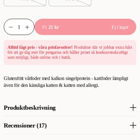
Fr.
21 kr
Ej i lager
Alltid lågt pris - våra prisfavoriter!
Produkter där vi jobbar extra hårt
för att ge dig mer för pengarna och håller priset så konkurrenskraftigt
som möjligt, både online och i butik.
Glutenfritt våtfoder med kalkon singelprotein - kattfoder lämpligt
även för den känsliga katten & katten med allergi.
Produktbeskrivning
Katter behöver både näringsrikt kött och vätska för att må bra.
Recensioner (17)
Men frågar du din katt kanske smaken är allra viktigast. Vet du
vad det bästa är? Vår blötmat är ett helfoder som både är nyttigt