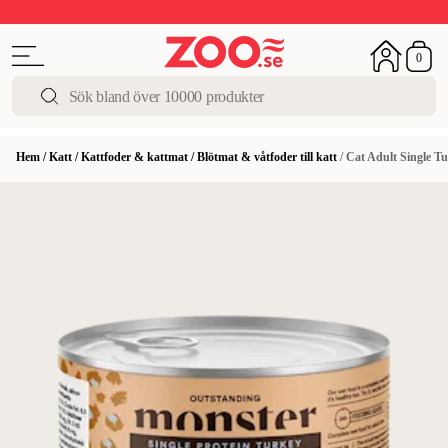
Upp till 50%
Super Summer DEALS
Shoppa nu!
0
Hem
/
Katt
/
Kattfoder & kattmat
/
Blötmat & våtfoder till katt
/
Cat Adult Single T