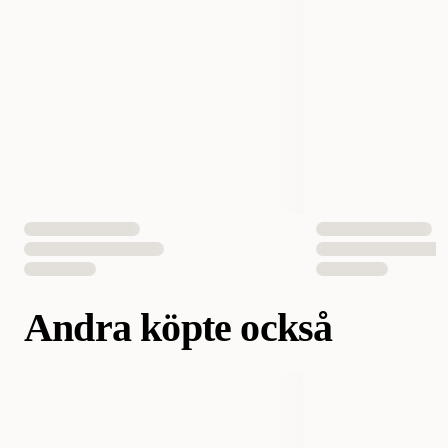
Vikt
100 gram
Antal i förpackning
1 st
12 st
EAN Nummer
7350040124444
Andra köpte också