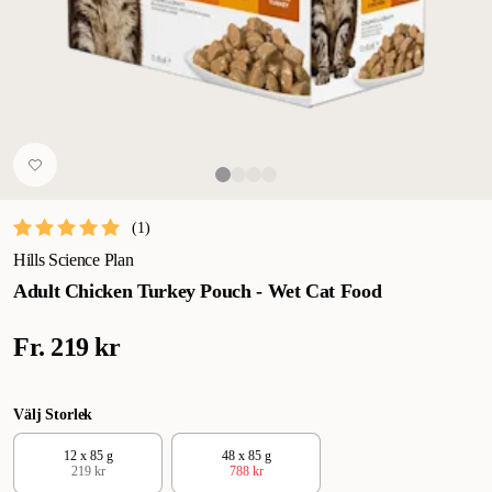
(
1
)
Hills Science Plan
Adult Chicken Turkey Pouch - Wet Cat Food
Fr.
219 kr
Välj Storlek
12 x 85 g
48 x 85 g
219 kr
788 kr