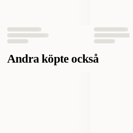
EAN Nummer
052742211701
Andra köpte också