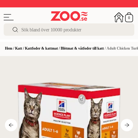
Upp till 50%
Super Summer DEALS
Shoppa nu!
0
Hem
/
Katt
/
Kattfoder & kattmat
/
Blötmat & våtfoder till katt
/
Adult Chicken Turk