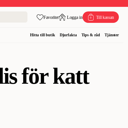
Favoriter
Logga in
Till kassan
0
Hitta till butik
Djurfakta
Tips & råd
Tjänster
s för katt