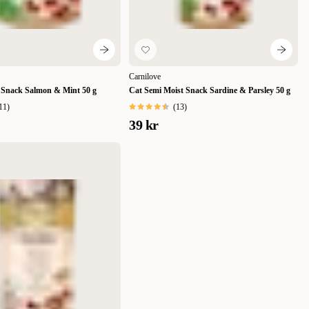
Carnilove
Snack Salmon & Mint 50 g
Cat Semi Moist Snack Sardine & Parsley 50 g
11
)
(
13
)
39 kr