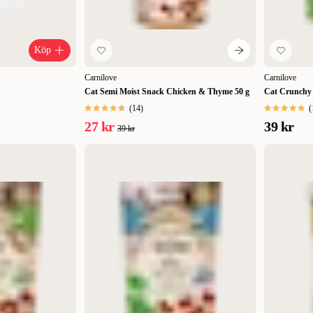
Köp
Carnilove
Carnilove
Cat Semi Moist Snack Chicken & Thyme 50 g
Cat Crunchy 
(
14
)
(
27 kr
39 kr
39 kr