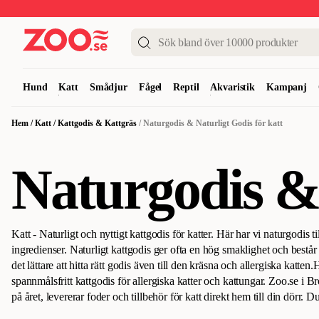
Upp till 50%
Super Summer DEALS
Shoppa nu!
Hund
Katt
Smådjur
Fågel
Reptil
Akvaristik
Kampanj
Hem
/
Katt
/
Kattgodis & Kattgräs
/
Naturgodis & Naturligt Godis för katt
Naturgodis & 
Katt - Naturligt och nyttigt kattgodis för katter. Här har vi naturgodis ti
ingredienser. Naturligt kattgodis ger ofta en hög smaklighet och består 
det lättare att hitta rätt godis även till den kräsna och allergiska katten.
H
spannmålsfritt kattgodis för allergiska katter och kattungar. Zoo.se i
på året, levererar foder och tillbehör för katt direkt hem till din dörr
få leverans redan samma vardagskväll och i övriga landet sker leveran