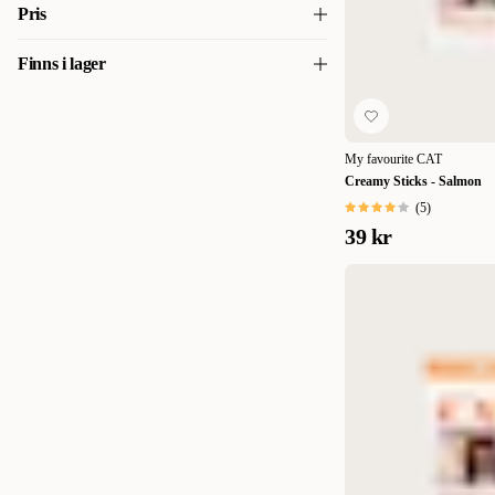
kycklingstrimlor. Oemotsåndligt köttiga godsaker av bästa kvalitet. Tu
10 x 50 g
(
2
)
Pris
hög proteinhalt och låg fetthalt.
7 x 12 g
(
6
)
Finns i lager
20
20
30 g
(
3
)
Finns i lager
(
9
)
50 g
(
4
)
My favourite CAT
Creamy Sticks - Salmon
(
5
)
39 kr