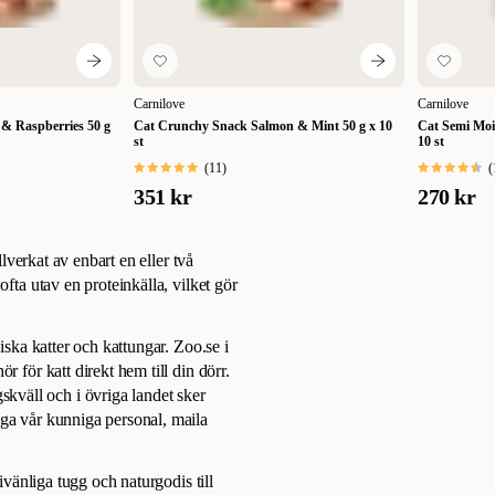
Carnilove
Carnilove
& Raspberries 50 g
Cat Crunchy Snack Salmon & Mint 50 g x 10
Cat Semi Moi
st
10 st
(
11
)
(
351 kr
270 kr
llverkat av enbart en eller två
ofta utav en proteinkälla, vilket gör
iska katter och kattungar. Zoo.se i
r för katt direkt hem till din dörr.
väll och i övriga landet sker
åga vår kunniga personal, maila
givänliga tugg och naturgodis till