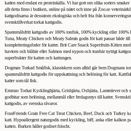
katten med endast en proteinkälla. Vi har gott om olika sorters smaker me
allt detta finns i butiken, online på nätet och inne på Zoo.se veterinärkl
kattgodisarna är dessutom ekologiska och helt fria från konserverings
svensktillverkat torkat kattgodis.
Spannmålsfritt kattgodis av 100% tonfisk, 100% kyckling eller 100% 
Tuna, Meaty Chicken och Meaty Salmin godis för katt passar både till
kompletteringsfoder för katter. Brit Care Snack Superfruits Kitten m
havtorn och blåbär eller Salmon med nypon och tranbär nyttigt kattgo
superfrukter för katten och kattungen.
Dogman Torkad Småfisk, klassiskern som alltid går hem Dogmans torka
spannmålsfritt kattgodis för uppskattning och belöning för katt. Kattfisk
katter som tål fisk.
Emmzo Torkat Kycklinghjärta, Grishjärta, Oxhjärta, Lammlever och s
godbitar som belöning, mellanmål eller fredagsmys till katter. Svensktil
kattgodis, av svenska råvaror.
FourFriends Grain Free Cat Treat Chicken, Beef, Duck och Turkey katt
katt. Hypoallergent naturgodis med kyckling, biff, anka eller kalkon 
katten. Burken håller godiset fräscht.