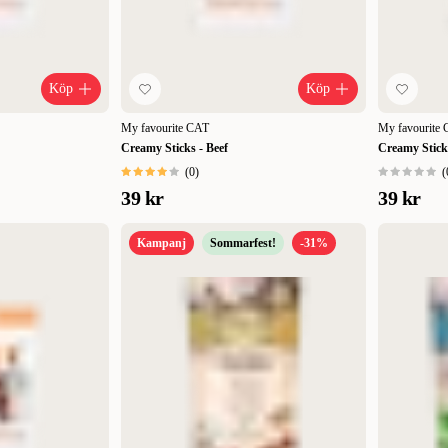
Köp
Köp
My favourite CAT
My favourite
Creamy Sticks - Beef
Creamy Stick
(
0
)
(
39 kr
39 kr
Kampanj
Sommarfest!
-31%