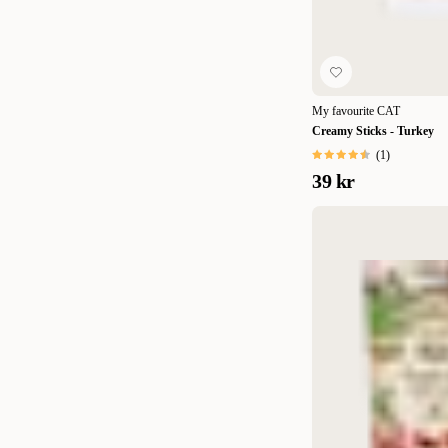
My favourite CAT
Creamy Sticks - Turkey
(
1
)
39 kr