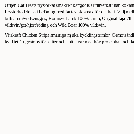
Orijen Cat Treats frystorkat smakrikt kattgodis är tillverkat utan kokn
Frystorkad delikat belöning med fantastisk smak för din katt. Välj me
biff/lamm/vildsvin/gris, Romney Lamb 100% lamm, Original fågel/flu
vildsvin/get/hjort/röding och Wild Boar 100% vildsvin.
Vitakraft Chicken Strips smarriga mjuka kycklingstrimlor. Oemotsåndli
kvalitet. Tuggstrips för katter och kattungar med hög proteinhalt och låg