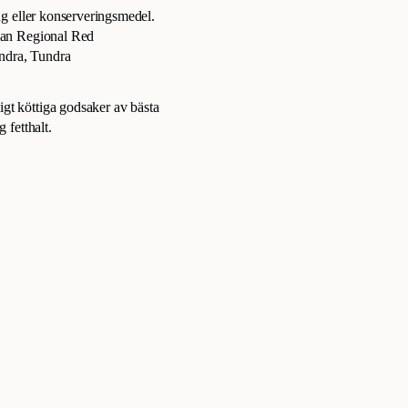
ing eller konserveringsmedel.
llan Regional Red
ndra, Tundra
gt köttiga godsaker av bästa
 fetthalt.