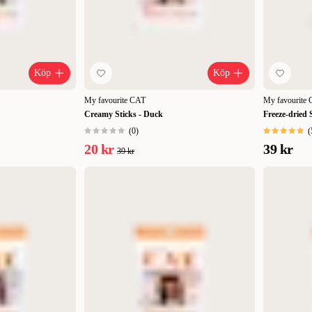
ggstrips för katter och kattungar med
Köp
Köp
My favourite CAT
My favourite
Creamy Sticks - Duck
Freeze-dried
(
0
)
(
20 kr
39 kr
39 kr