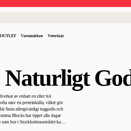
OUTLET
Varumärken
Veterinär
Naturligt Godi
llverkat av enbart en eller två
ofta utav en proteinkälla, vilket gör
är finns allergivänligt tuggodis och
 Bromma Blocks har öppet alla dagar
. Du som bor i Stockholmsområdet kan
sen på 1-3 arbetsdagar. För