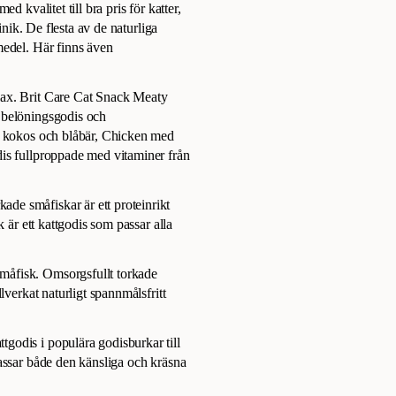
d kvalitet till bra pris för katter,
inik. De flesta av de naturliga
medel. Här finns även
lax. Brit Care Cat Snack Meaty
 belöningsgodis och
ed kokos och blåbär, Chicken med
dis fullproppade med vitaminer från
de småfiskar är ett proteinrikt
 är ett kattgodis som passar alla
måfisk. Omsorgsfullt torkade
lverkat naturligt spannmålsfritt
godis i populära godisburkar till
passar både den känsliga och kräsna