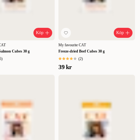
Köp
Köp
 CAT
My favourite CAT
 Salmon Cubes 30 g
Freeze-dried Beef Cubes 30 g
5
)
(
2
)
39 kr