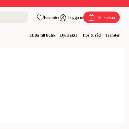
Favoriter
Logga in
Till kassan
0
Hitta till butik
Djurfakta
Tips & råd
Tjänster