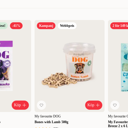
est!
-41%
Kampanj
Webbpris
2 för 149 
Relevans
Nyheter
Högsta pris
Lägsta pris
Rabatt
Köp
Köp
My favourite DOG
My favourite
b
Bones with Lamb 500g
My Favourite
Breeze 2 x 6 