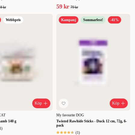
59 kr
8 kr
79 kr
Webbpris
Kampanj
Sommarfest!
-41%
Köp
Köp
 CAT
My favourite DOG
Lamb 140 g
Twisted Rawhide Sticks - Duck 12 cm, 72g, 6-
pack
1
)
(
1
)