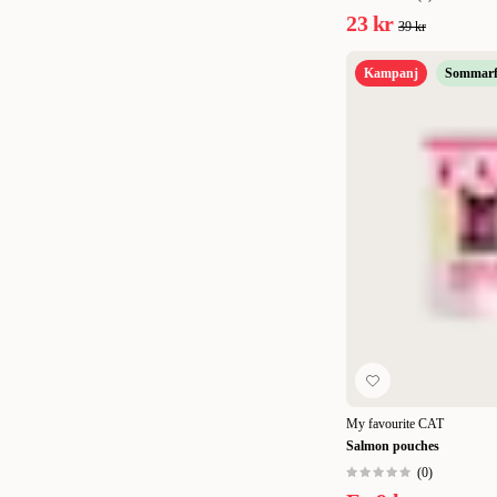
23 kr
39 kr
Kampanj
Sommarf
My favourite CAT
Salmon pouches
(
0
)