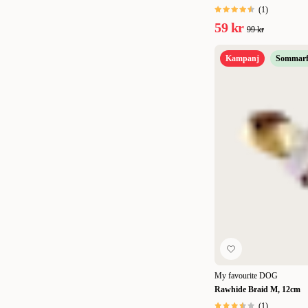
2 kg
(
1
)
(
1
)
59 kr
99 kr
10 cm
(
1
)
Kampanj
Sommarf
My favourite DOG
Rawhide Braid M, 12cm
(
1
)