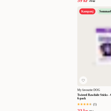
59 kr
79 kr
Kampanj
Sommarf
My favourite DOG
Twisted Rawhide Sticks - 
6-pack
(
1
)
23 kr