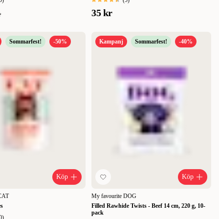
0
)
(
5
)
35 kr
r
Sommarfest!
-50%
Kampanj
Sommarfest!
-40%
Köp
Köp
 CAT
My favourite DOG
s
Filled Rawhide Twists - Beef 14 cm, 220 g, 10-
pack
0
)