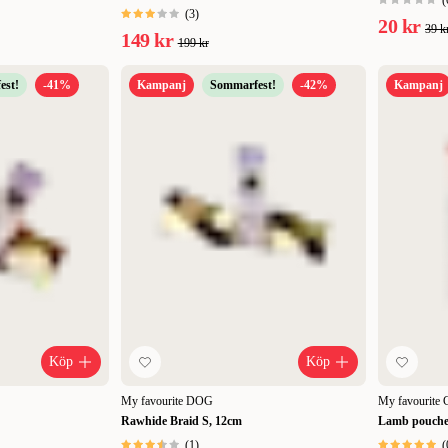
(
(
3
)
20 kr
39 k
149 kr
199 kr
est!
-41%
Kampanj
Sommarfest!
-42%
Kampanj
Köp
Köp
My favourite DOG
My favourite
Rawhide Braid S, 12cm
Lamb pouche
(
1
)
(