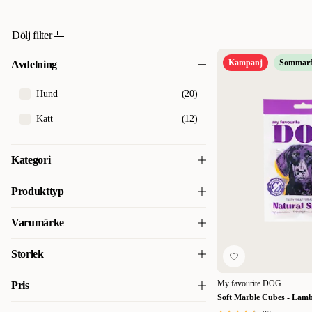
Dölj filter
Kampanj
Sommarf
Avdelning
Hund
(
20
)
Katt
(
12
)
Kategori
Hundgodis
(
20
)
Produkttyp
Kattgodis & Kattgräs
(
4
)
Träningsgodis & belöningsgodis
(
6
)
Varumärke
Kattfoder & kattmat
(
4
)
Hundkex & Hundben
(
4
)
My favourite DOG
(
20
)
Storlek
Kattsand & kattströ
(
4
)
Belöningsgodis för katt
(
3
)
My favourite CAT
(
12
)
10-pack
(
3
)
My favourite DOG
Pris
Blötmat & våtfoder till katt
(
3
)
Soft Marble Cubes - Lam
12 x 85 g
(
3
)