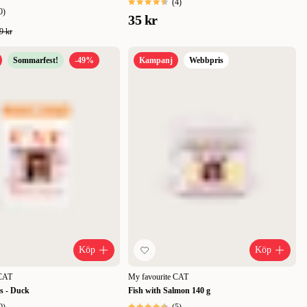
(
4
)
0
)
35 kr
9 kr
Sommarfest!
-49%
Kampanj
Webbpris
Köp
Köp
 CAT
My favourite CAT
s - Duck
Fish with Salmon 140 g