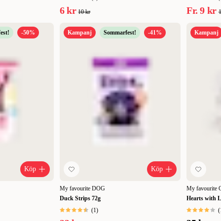
6 kr
Fr.
9 kr
10 kr
1
est!
-50%
Kampanj
Sommarfest!
-41%
Kampanj
Köp
Köp
My favourite DOG
My favourite
Duck Strips 72g
Hearts with 
(
1
)
(