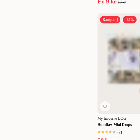
Fr.
9 kr
18 kr
Kampanj
-25%
My favourite DOG
Hundkex Mini Drops
(
2
)