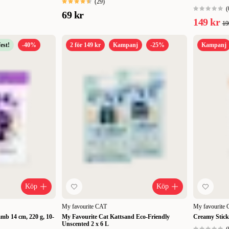
(
29
)
(
69 kr
149 kr
19
est!
-40%
2 för 149 kr
Kampanj
-25%
Kampanj
Köp
Köp
My favourite CAT
My favourite
amb 14 cm, 220 g, 10-
My Favourite Cat Kattsand Eco-Friendly
Creamy Stick
Unscented 2 x 6 L