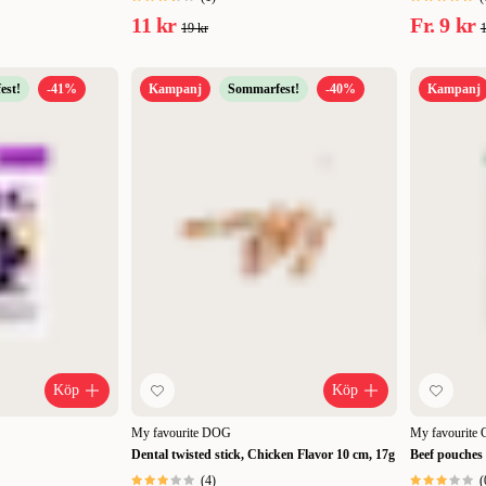
11 kr
Fr.
9 kr
19 kr
1
est!
-41%
Kampanj
Sommarfest!
-40%
Kampanj
Köp
Köp
My favourite DOG
My favourite
Dental twisted stick, Chicken Flavor 10 cm, 17g
Beef pouches
(
4
)
(