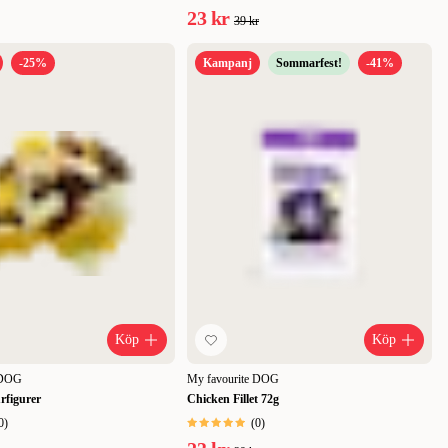
23 kr
39 kr
-25%
Kampanj
Sommarfest!
-41%
Köp
Köp
 DOG
My favourite DOG
rfigurer
Chicken Fillet 72g
0
)
(
0
)