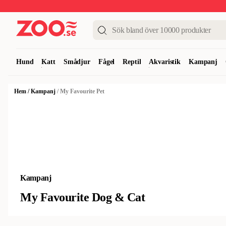
Upp till 50%
Super Summer DEALS
Shoppa nu!
Hund
Katt
Smådjur
Fågel
Reptil
Akvaristik
Kampanj
Hem
/
Kampanj
/
My Favourite Pet
Kampanj
My Favourite Dog & Cat