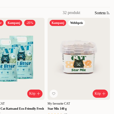
32 produkt
Sortera
kr
Kampanj
-25%
Kampanj
Webbpris
Köp
Köp
 CAT
My favourite CAT
 Cat Kattsand Eco-Friendly Fresh
Star Mix 140 g
L