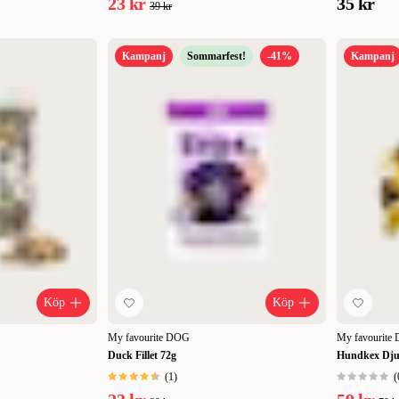
23 kr
35 kr
39 kr
Kampanj
Sommarfest!
-41%
Kampanj
Köp
Köp
My favourite DOG
My favourite
Duck Fillet 72g
Hundkex Dju
(
1
)
(