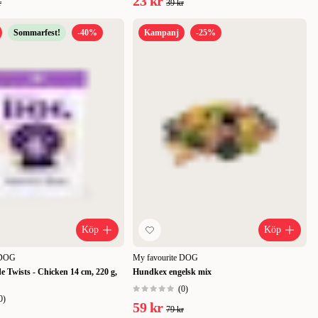
23 kr
r
39 kr
Sommarfest!
-40%
Kampanj
-25%
Köp
Köp
 DOG
My favourite DOG
e Twists - Chicken 14 cm, 220 g,
Hundkex engelsk mix
(
0
)
0
)
59 kr
79 kr