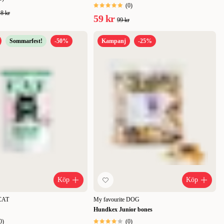
(
0
)
8 kr
59 kr
99 kr
Sommarfest!
-50%
Kampanj
-25%
Köp
Köp
 CAT
My favourite DOG
Hundkex Junior bones
0
)
(
0
)