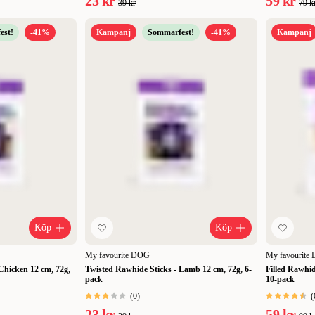
23 kr
59 kr
39 kr
79 k
est!
-41%
Kampanj
Sommarfest!
-41%
Kampanj
Köp
Köp
My favourite DOG
My favourite
Chicken 12 cm, 72g,
Twisted Rawhide Sticks - Lamb 12 cm, 72g, 6-
Filled Rawhid
pack
10-pack
(
0
)
(
23 kr
59 kr