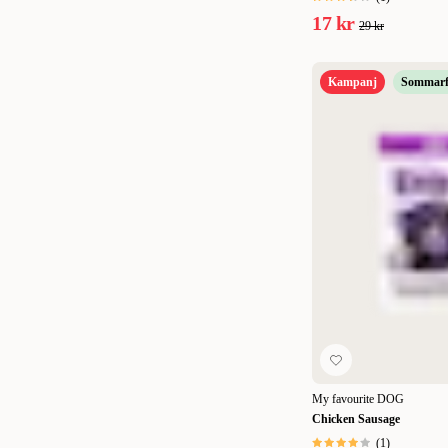
17 kr
29 kr
Kampanj
Sommarf
My favourite DOG
Chicken Sausage
(
1
)