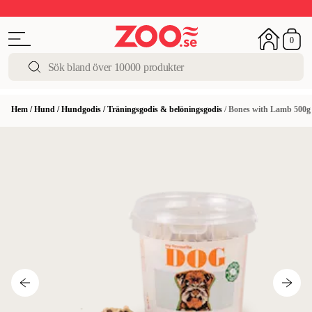
Upp till 50%
Super Summer DEALS
Shoppa nu!
0
Hem
/
Hund
/
Hundgodis
/
Träningsgodis & belöningsgodis
/
Bones with Lamb 500g