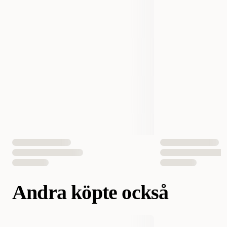
Smak
Lamm
Vikt
500 gram
EAN Nummer
7350144451958
Andra köpte också