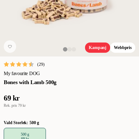
Kampanj
Webbpris
(
29
)
My favourite DOG
Bones with Lamb 500g
69 kr
Rek. pris
79 kr
Vald Storlek: 500 g
500 g
69 kr