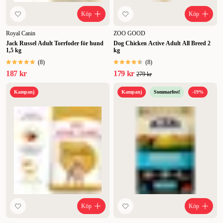
Köp
Köp
Royal Canin
ZOO GOOD
Jack Russel Adult Torrfoder för hund
Dog Chicken Active Adult All Breed 2
1,5 kg
kg
(
8
)
(
8
)
187 kr
179 kr
279 kr
Kampanj
Kampanj
Sommarfest!
-19%
Köp
Köp