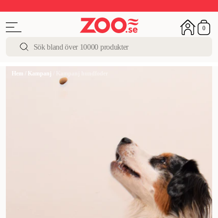
Upp till 50%
Super Summer DEALS
Shoppa nu!
0
Hem
/
Kampanj
/
Kampanj hundfoder