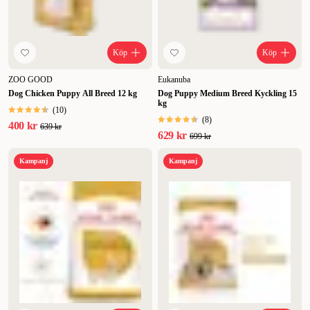
Köp
Köp
ZOO GOOD
Eukanuba
Dog Chicken Puppy All Breed 12 kg
Dog Puppy Medium Breed Kyckling 15
kg
(
10
)
(
8
)
400 kr
639 kr
629 kr
699 kr
Kampanj
Kampanj