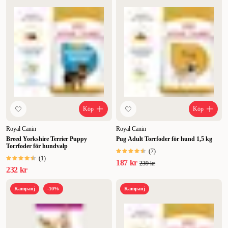
Köp
Köp
Royal Canin
Royal Canin
Breed Yorkshire Terrier Puppy
Pug Adult Torrfoder för hund 1,5 kg
Torrfoder för hundvalp
(
7
)
(
1
)
187 kr
239 kr
232 kr
Kampanj
-10%
Kampanj