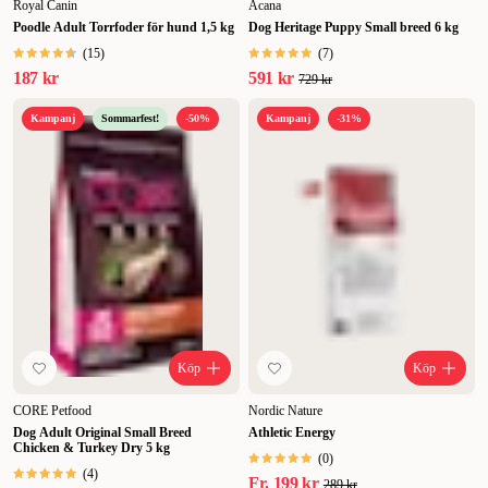
Royal Canin
Acana
Poodle Adult Torrfoder för hund 1,5 kg
Dog Heritage Puppy Small breed 6 kg
(
15
)
(
7
)
187 kr
591 kr
729 kr
Kampanj
Sommarfest!
-50%
Kampanj
-31%
Köp
Köp
CORE Petfood
Nordic Nature
Dog Adult Original Small Breed
Athletic Energy
Chicken & Turkey Dry 5 kg
(
0
)
(
4
)
Fr.
199 kr
289 kr