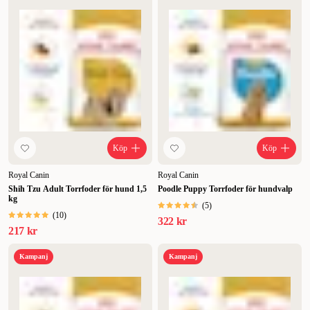
Köp
Köp
Royal Canin
Royal Canin
Shih Tzu Adult Torrfoder för hund 1,5
Poodle Puppy Torrfoder för hundvalp
kg
(
5
)
(
10
)
322 kr
217 kr
Kampanj
Kampanj