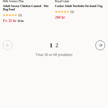
Hills Science Plan
Royal Canin
Adult Savory Chicken Canned - Wet
Cocker Adult Torrfoder för hund 3 kg
Dog Food
(
5
)
(
3
)
284 kr
Fr.
25 kr
35 kr
1
2
Visar 36 av 68
produkter