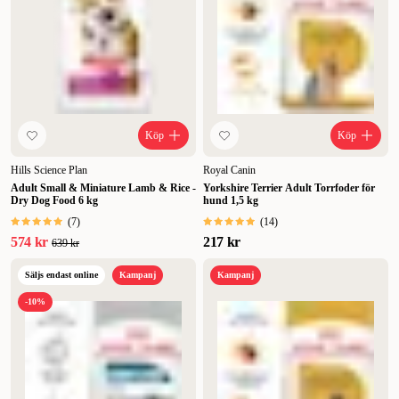
Köp
Köp
Hills Science Plan
Royal Canin
Adult Small & Miniature Lamb & Rice -
Yorkshire Terrier Adult Torrfoder för
Dry Dog Food 6 kg
hund 1,5 kg
(
7
)
(
14
)
574 kr
217 kr
639 kr
Säljs endast online
Kampanj
Kampanj
-10%