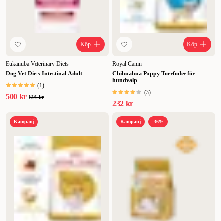
Köp
Köp
Eukanuba Veterinary Diets
Royal Canin
Dog Vet Diets Intestinal Adult
Chihuahua Puppy Torrfoder för
hundvalp
(
1
)
(
3
)
500 kr
899 kr
232 kr
Kampanj
Kampanj
-36%