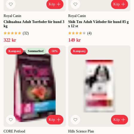
Köp
Köp
Royal Canin
Royal Canin
Chihuahua Adult Torrfoder för hund 3
Shih Tzu Adult Våtfoder för hund 85 g
kg
x 12 st
(
32
)
(
4
)
322 kr
149 kr
Kampanj
Sommarfest!
-50%
Kampanj
Köp
Köp
CORE Petfood
Hills Science Plan