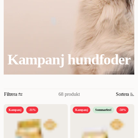
Kampanj hundfoder
68 produkt
Filtrera
Sortera
Relevans
Kampanj
-31%
Kampanj
Sommarfest!
-50%
Nyheter
Högsta pris