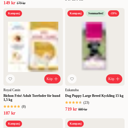
149 kr
179 kr
Kampanj
Kampanj
Sommarfest!
-19%
Köp
Köp
Royal Canin
Eukanuba
Bichon Frisé Adult Torrfoder för hund
Dog Puppy Large Breed Kyckling 15 kg
1,5 kg
(
23
)
(
8
)
719 kr
889 kr
187 kr
Kampanj
Kampanj