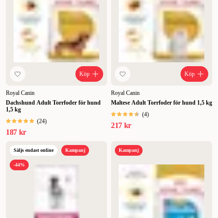
Köp
Köp
Royal Canin
Royal Canin
Dachshund Adult Torrfoder för hund
Maltese Adult Torrfoder för hund 1,5 kg
1,5 kg
(
4
)
(
24
)
217 kr
187 kr
Säljs endast online
Kampanj
Kampanj
-44%