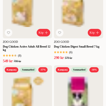
Lägsta pris
Rabatt
Köp
Köp
ZOO GOOD
ZOO GOOD
Dog Chicken Active Adult All Breed 12
Dog Chicken Digest Small Breed 7 kg
kg
(
6
)
(
8
)
290 kr
579 kr
549 kr
799 kr
Kampanj
Sommarfest!
-37%
Kampanj
Sommarfest!
-10%