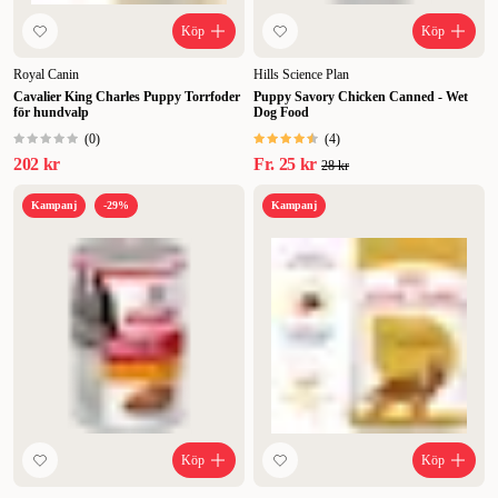
Köp
Köp
Royal Canin
Hills Science Plan
Cavalier King Charles Puppy Torrfoder
Puppy Savory Chicken Canned - Wet
för hundvalp
Dog Food
(
0
)
(
4
)
202 kr
Fr.
25 kr
28 kr
Kampanj
-29%
Kampanj
Köp
Köp