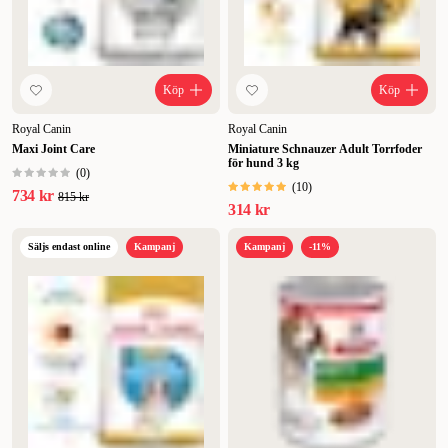
Köp
Köp
Royal Canin
Royal Canin
Maxi Joint Care
Miniature Schnauzer Adult Torrfoder
för hund 3 kg
(
0
)
(
10
)
734 kr
815 kr
314 kr
Säljs endast online
Kampanj
Kampanj
-11%