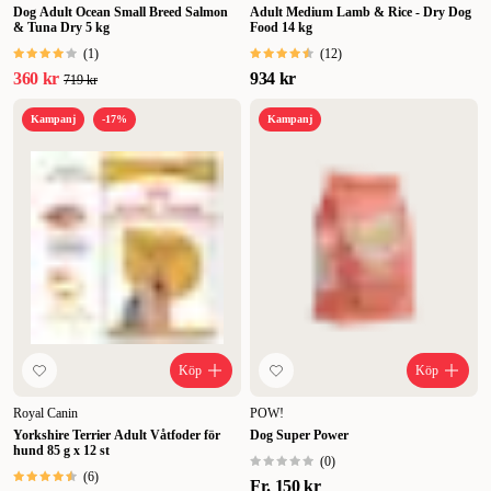
Dog Adult Ocean Small Breed Salmon
Adult Medium Lamb & Rice - Dry Dog
& Tuna Dry 5 kg
Food 14 kg
(
1
)
(
12
)
360 kr
934 kr
719 kr
Kampanj
-17%
Kampanj
Köp
Köp
Royal Canin
POW!
Yorkshire Terrier Adult Våtfoder för
Dog Super Power
hund 85 g x 12 st
(
0
)
(
6
)
Fr.
150 kr