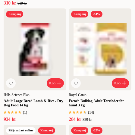
310 kr
619 kr
Kampanj
Kampanj
-14%
Köp
Köp
Hills Science Plan
Royal Canin
Adult Large Breed Lamb & Rice - Dry
French Bulldog Adult Torrfoder för
Dog Food 14 kg
hund 3 kg
(
1
)
(
14
)
934 kr
284 kr
329 kr
Säljs endast online
Kampanj
Kampanj
-22%