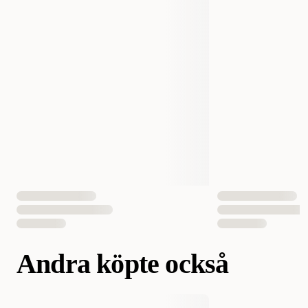
Vikt
300 gram
Volym
300 ml
Antal i förpackning
1 st
EAN Nummer
7350022453135
Andra köpte också