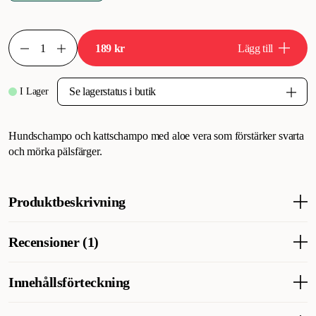
189 kr
Lägg till
I Lager
Hundschampo och kattschampo med aloe vera som förstärker svarta
och mörka pälsfärger.
Produktbeskrivning
K9 ger svarta pälsar en mörkare nyans & djup glans. K9
Recensioner (1)
Competition Blackness Schampo, för att få fram den svarta
färgen i mörka pälsar. K9 Competition Blackness Hund &
Kattschampo neutraliserar missfärgningar & förstärker pälsens
Innehållsförteckning
naturliga djupa färg.
Aqua, mg laurylsulfat, cocobetain, certifierad aloe vera,