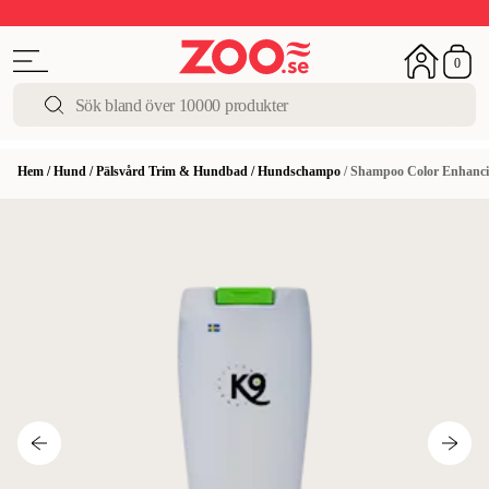
Upp till 50%
Super Summer DEALS
Shoppa nu!
0
Hem
/
Hund
/
Pälsvård Trim & Hundbad
/
Hundschampo
/
Shampoo Color Enhanci