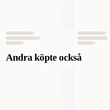
Fodertyp
Torrfoder
Smak
Fågel
Vikt
7000 gram
12000 gram
EAN Nummer
3182550933001
3182550933018
Andra köpte också