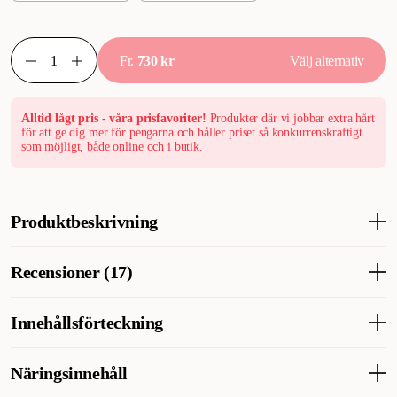
Fr.
730 kr
Välj alternativ
Alltid lågt pris - våra prisfavoriter!
Produkter där vi jobbar extra hårt
för att ge dig mer för pengarna och håller priset så konkurrenskraftigt
som möjligt, både online och i butik.
Produktbeskrivning
Veterinärfoder för hundar med känsliga leder. Mobility Support är
Recensioner (17)
ett helfoder med begränsat kaloriiinnehåll. Grönläppad mussla,
glukosamin, EPA/DHA & antioxidanter ökar rörligheten hos
hunden samtidigt som idealvikten hålls. Royal Canin CVD Vital
Innehållsförteckning
Vad tycker andra kunder
Mobility Support
Kunderna älskar Mobility Support Torrfoder – hundarna är
Ris, majsmjöl, torkat fågelprotein, majs, majsgluten, hydrolysat
Näringsinnehåll
förtjusta i smaken och flera märker att hunden blivit rörligare
av animaliska proteiner, animaliska fetter, betmassa, vegetabiliska
och piggar. Leveransen hyllas som snabb och priset upplevs
fibrer, fiskolja, mineraler, vetegluten*, sojaolja, extrakt från