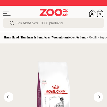
Upp till 50%
Super Summer DEALS
Shoppa nu!
0
Hem
/
Hund
/
Hundmat & hundfoder
/
Veterinärtorrfoder för hund
/
Mobility Suppo