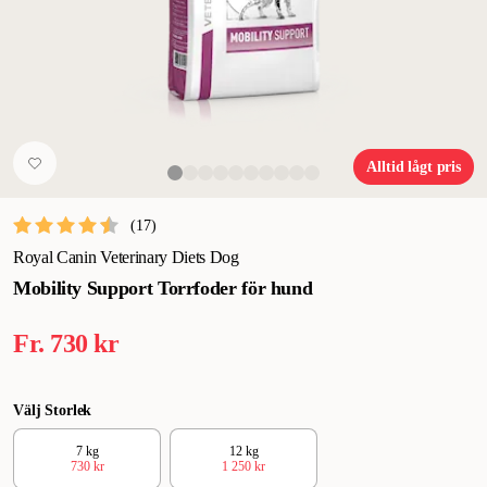
Alltid lågt pris
(
17
)
Royal Canin Veterinary Diets Dog
Mobility Support Torrfoder för hund
Fr.
730 kr
Välj Storlek
7 kg
12 kg
730 kr
1 250 kr