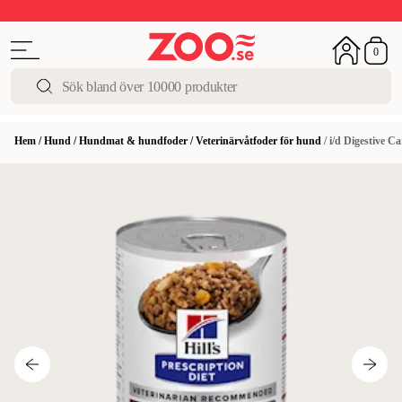
Upp till 50%
Super Summer DEALS
Shoppa nu!
0
Hem
/
Hund
/
Hundmat & hundfoder
/
Veterinärvåtfoder för hund
/
i/d Digestive 