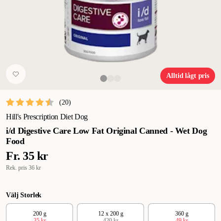
Alltid lågt pris
(
20
)
Hill's Prescription Diet Dog
i/d Digestive Care Low Fat Original Canned - Wet Dog
Food
Fr.
35 kr
Rek. pris
36 kr
Välj Storlek
200 g
12 x 200 g
360 g
35 kr
420 kr
49 kr