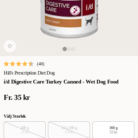
(
40
)
Hill's Prescription Diet Dog
i/d Digestive Care Turkey Canned - Wet Dog Food
Fr.
35 kr
Välj Storlek
200 g
12 x 200 g
360 g
35 kr
378 kr
53 kr