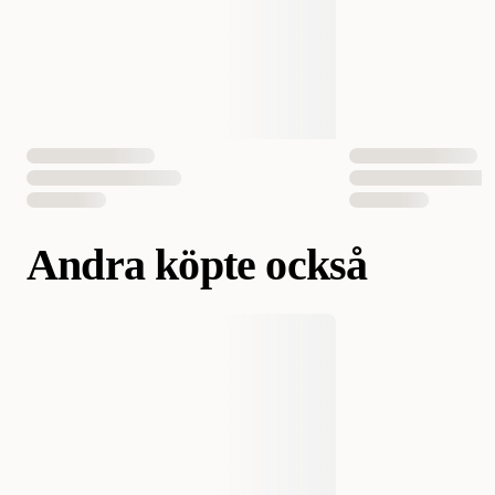
Storlek
200 g
12 x 200 g
360 g
12 x 360 g
Djurets ålder
Vuxen
Fodertyp
Våtfoder
Smak
Kalkon
Andra köpte också
Vikt
360 gram
Antal i förpackning
1 st
12 st
EAN Nummer
052742064932
052742053028