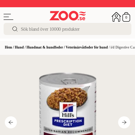
Upp till 50%
Super Summer DEALS
Shoppa nu!
0
Hem
/
Hund
/
Hundmat & hundfoder
/
Veterinärvåtfoder för hund
/
i/d Digestive 