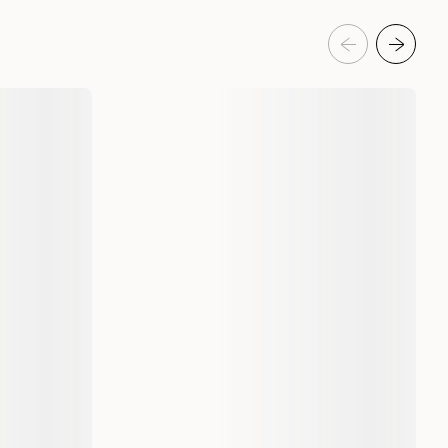
Gustaf och Evita
20 cm
25 cm
30 cm
35 cm
40 cm
45 cm
Läder
Liten
Liten, Mellan