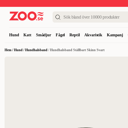
Upp till 50%
Super Summer DEALS
Shoppa nu!
Hund
Katt
Smådjur
Fågel
Reptil
Akvaristik
Kampanj
Hem
/
Hund
/
Hundhalsband
/
Hundhalsband Ställbart Skinn Svart