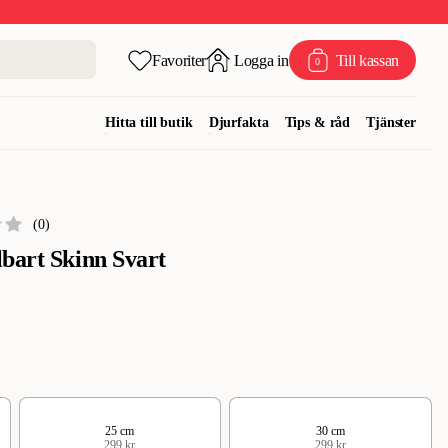
Favoriter
Logga in
Till kassan
0
Hitta till butik
Djurfakta
Tips & råd
Tjänster
(
0
)
bart Skinn Svart
25 cm
30 cm
299 kr
299 kr