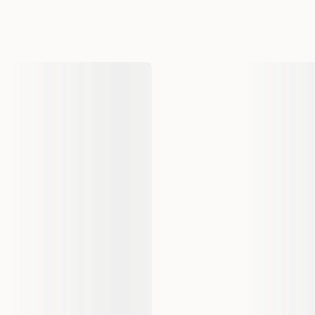
Varumärke
Storlek
Material
Hundens Storlek