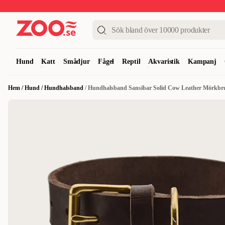
Upp till 50%
Super Summer DEALS
Shoppa nu!
Hund
Katt
Smådjur
Fågel
Reptil
Akvaristik
Kampanj
Hem
/
Hund
/
Hundhalsband
/
Hundhalsband Sansibar Solid Cow Leather Mörkbr