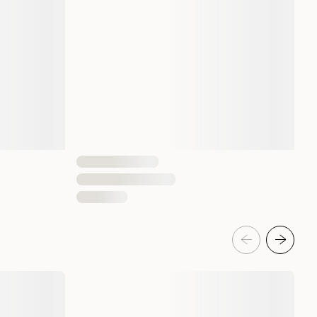
4016739668592
Mellan, Stor