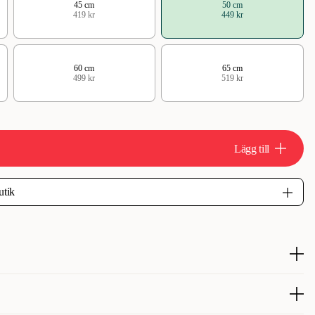
45 cm
50 cm
419 kr
449 kr
60 cm
65 cm
499 kr
519 kr
Lägg till
skt läderhalsband för hund i elegant design.
unt läder som hanflätats för att ge en lyxig look.