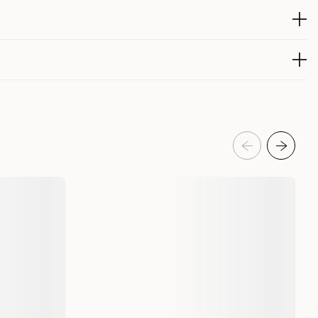
ed det hållbara spännet i mässing.
. Observera att det kan ske viss missfärgning med färgat läder.
Sansibar Solid koppel från Hunter!
231307003
na produkt de senaste 30 dagarna är 449 kr
Hund
Hundhalsband
Hunter
HU 66859
50 cm
Halsmått 38 - 44 cm | Bredd 3 cm
Läder