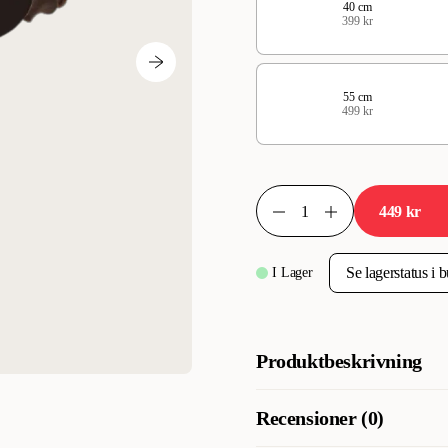
40 cm
399 kr
55 cm
499 kr
449 kr
I Lager
Produktbeskrivning
Hunter Sansibar Solid klassi
Recensioner (0)
Tillverkat i högkvalitativt br