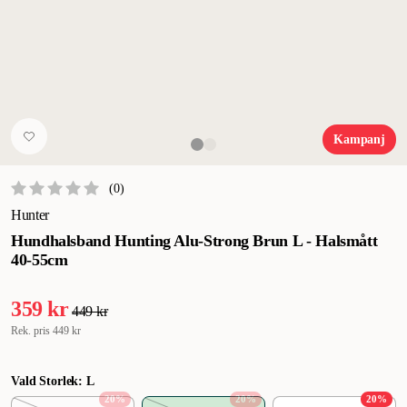
Kampanj
(
0
)
Hunter
Hundhalsband Hunting Alu-Strong Brun L - Halsmått
40-55cm
359 kr
449 kr
Rek. pris
449 kr
Vald Storlek: L
20
%
20
%
20
%