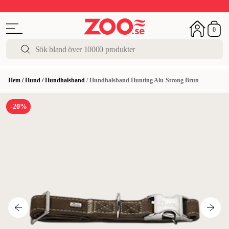
Upp till 50%
Super Summer DEALS
Shoppa nu!
0
Hem
/
Hund
/
Hundhalsband
/
Hundhalsband Hunting Alu-Strong Brun
-20%