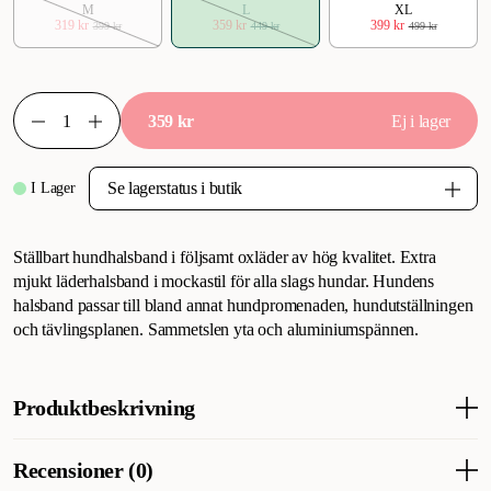
M
L
XL
319 kr
359 kr
399 kr
399 kr
449 kr
499 kr
359 kr
Ej i lager
I Lager
Ställbart hundhalsband i följsamt oxläder av hög kvalitet. Extra
mjukt läderhalsband i mockastil för alla slags hundar. Hundens
halsband passar till bland annat hundpromenaden, hundutställningen
och tävlingsplanen. Sammetslen yta och aluminiumspännen.
Produktbeskrivning
Hunter Hunting Alu-strong klassiskt läderhalsband med
Recensioner (0)
snabbspänne för hund.