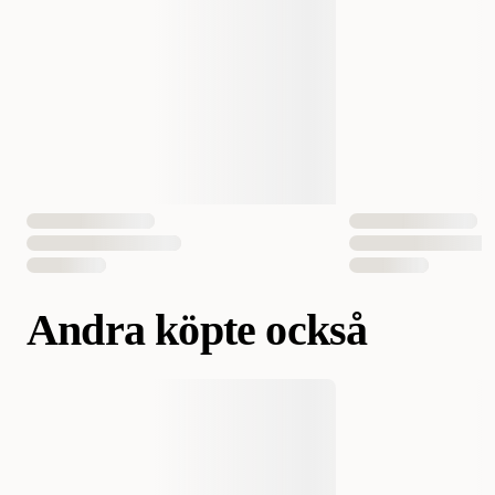
EAN Nummer
4016739638724
Hundens Storlek
Mellan, Stor
Andra köpte också