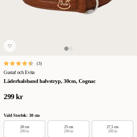
(
3
)
Gustaf och Evita
Läderhalsband halvstryp, 30cm, Cognac
299 kr
Vald Storlek: 30 cm
20 cm
25 cm
27,5 cm
299 kr
299 kr
299 kr