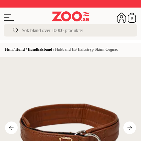
Upp till 50%
Super Summer DEALS
Shoppa nu!
0
Hem
/
Hund
/
Hundhalsband
/
Halsband HS Halvstryp Skinn Cognac