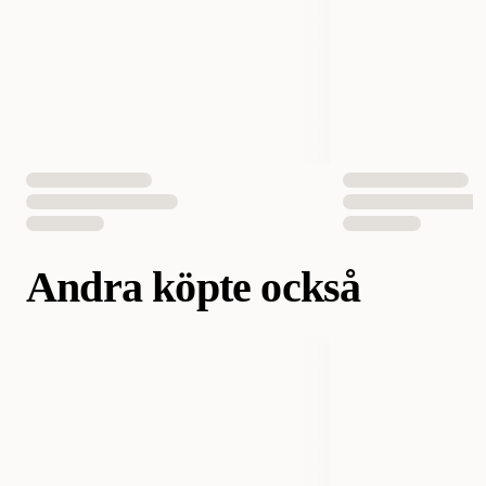
EAN Nummer
7350075875861
Hundens Storlek
Liten, Mellan
Andra köpte också