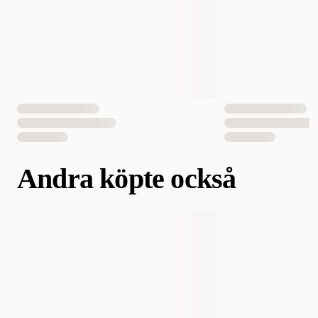
Aktivitetsnivå
Medel
Fodertyp
Torrfoder
Vikt
2000 gram
7500 gram
15000 gram
3182550771054
3182550771061
EAN Nummer
Andra köpte också
3182550905695