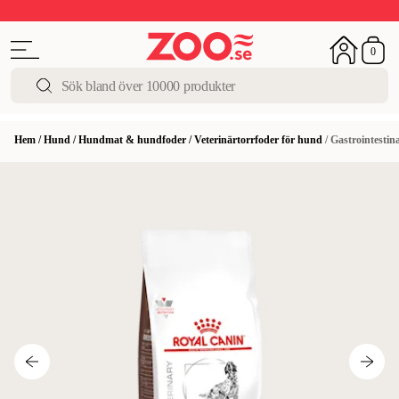
Upp till 50%
Super Summer DEALS
Shoppa nu!
0
Hem
/
Hund
/
Hundmat & hundfoder
/
Veterinärtorrfoder för hund
/
Gastrointestin