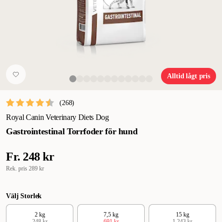
Alltid lågt pris
(
268
)
Royal Canin Veterinary Diets Dog
Gastrointestinal Torrfoder för hund
Fr.
248 kr
Rek. pris
289 kr
Välj Storlek
2 kg
7,5 kg
15 kg
248 kr
691 kr
1 243 kr