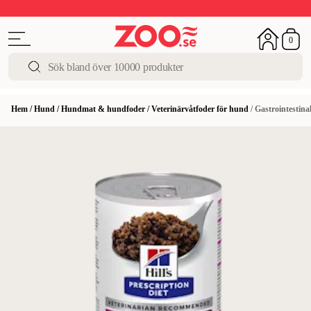
Upp till 50%
Super Summer DEALS
Shoppa nu!
0
Hem
/
Hund
/
Hundmat & hundfoder
/
Veterinärvåtfoder för hund
/
Gastrointestina