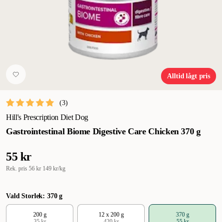
Alltid lågt pris
(
3
)
Hill's Prescription Diet Dog
Gastrointestinal Biome Digestive Care Chicken 370 g
55 kr
Rek. pris
56 kr
149 kr/kg
Vald Storlek: 370 g
200 g
12 x 200 g
370 g
35 kr
420 kr
55 kr