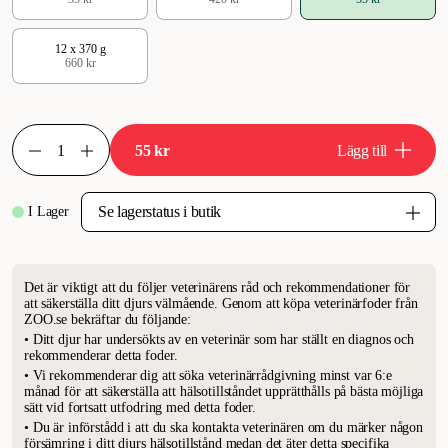
12 x 370 g
660 kr
55 kr
Lägg till
I Lager
Det är viktigt att du följer veterinärens råd och rekommendationer för
att säkerställa ditt djurs välmående. Genom att köpa veterinärfoder från
ZOO.se bekräftar du följande:
• Ditt djur har undersökts av en veterinär som har ställt en diagnos och
rekommenderar detta foder.
• Vi rekommenderar dig att söka veterinärrådgivning minst var 6:e
månad för att säkerställa att hälsotillståndet upprätthålls på bästa möjliga
sätt vid fortsatt utfodring med detta foder.
• Du är införstådd i att du ska kontakta veterinären om du märker någon
försämring i ditt djurs hälsotillstånd medan det äter detta specifika