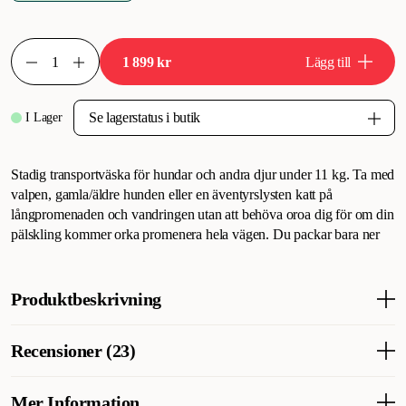
1 899 kr
Lägg till
I Lager
Stadig transportväska för hundar och andra djur under 11 kg. Ta med
valpen, gamla/äldre hunden eller en äventyrslysten katt på
långpromenaden och vandringen utan att behöva oroa dig för om din
pälskling kommer orka promenera hela vägen. Du packar bara ner
Produktbeskrivning
Robust välkonstruerad ryggsäck, bärväska för hund upp till 11 kg
Recensioner (23)
- Hundryggsäcken är lika bra ryggsäck som de bästa
friluftsryggsäckarna på marknaden. Ett par vattenflaskhållare,
laptopförvaring & ett stort utbud av fickor med blixtlås dessutom
Mer Information