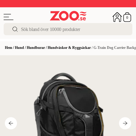
Upp till 50%
Super Summer DEALS
Shoppa nu!
0
Hem
/
Hund
/
Hundburar
/
Hundväskor & Ryggsäckar
/
G-Train Dog Carrier Back