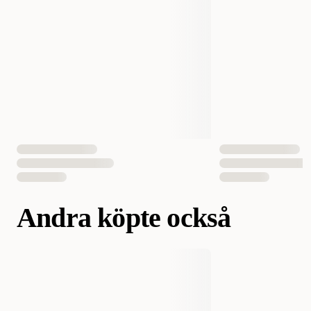
Antal i förpackning
1 st
EAN Nummer
813146016831
Andra köpte också