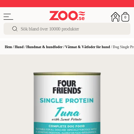
Upp till 50%
Super Summer DEALS
Shoppa nu!
0
Hem
/
Hund
/
Hundmat & hundfoder
/
Våtmat & Våtfoder för hund
/
Dog Single Pr