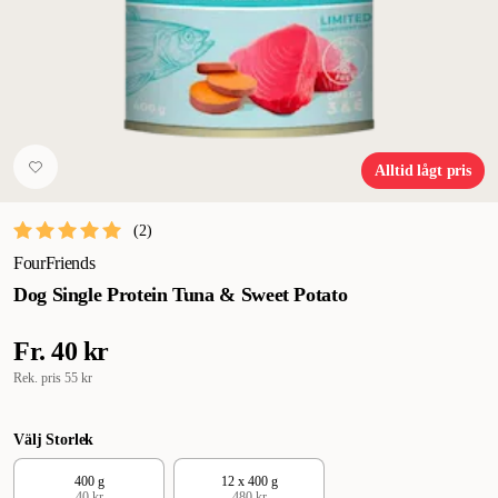
Alltid lågt pris
(
2
)
FourFriends
Dog Single Protein Tuna & Sweet Potato
Fr.
40 kr
Rek. pris
55 kr
Välj Storlek
400 g
12 x 400 g
40 kr
480 kr