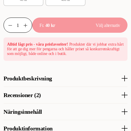
Fr.
40 kr
Välj alternativ
Alltid lågt pris - våra prisfavoriter!
Produkter där vi jobbar extra hårt
för att ge dig mer för pengarna och håller priset så konkurrenskraftigt
som möjligt, både online och i butik.
Produktbeskrivning
Våtfoder med endast en animalisk proteinkälla - tonfisk. Receptet
Recensioner (2)
innehåller även sötpotatis som hypoallergen kolhydratkälla.
Smakligt helfoder som endast innehåller ett begränsat antal
ingredienser.
Näringsinnehåll
Analytiska Beståndsdelar
Produktinformation