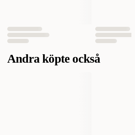
Vikt
400 gram
Antal i förpackning
1 st
12 st
EAN Nummer
7350028730117
Andra köpte också