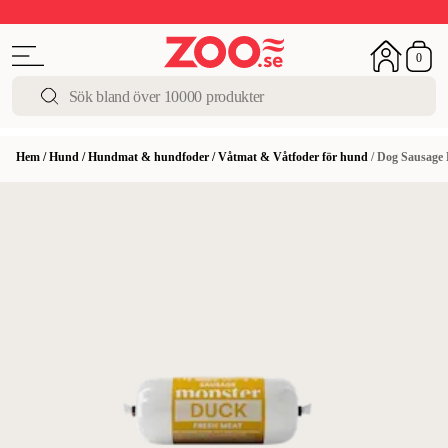
Upp till 50%
Super Summer DEALS
Shoppa nu!
0
Hem
/
Hund
/
Hundmat & hundfoder
/
Våtmat & Våtfoder för hund
/
Dog Sausage