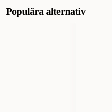
300019256-12
Populära alternativ
Hund
Hundmat & hundfoder
Kategori
Våtmat & Våtfoder för hund
Varumärke
Monster Pet Food
460096
460092
460095
Tillverkarens Artikelnummer
300019256-12
Storlek
80 g
400 g
200 g
400 g x 12 st
7350040129241
7350040129234
EAN Nummer
7350040129494