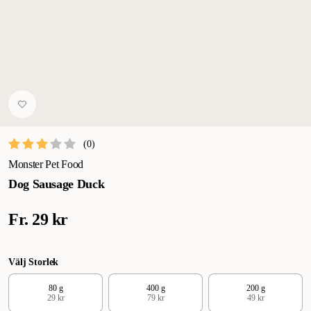
(
0
)
Monster Pet Food
Dog Sausage Duck
Fr.
29 kr
Välj Storlek
80 g
400 g
200 g
29 kr
79 kr
49 kr