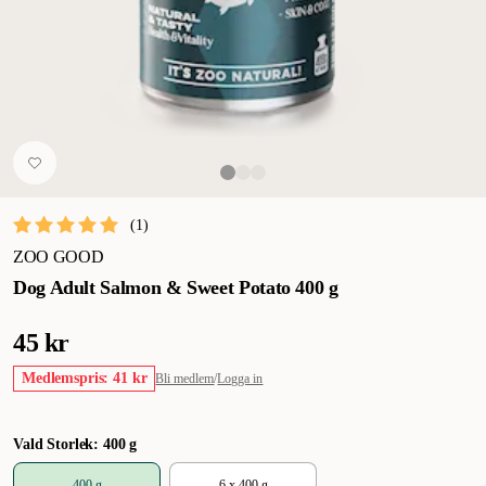
(
1
)
ZOO GOOD
Dog Adult Salmon & Sweet Potato 400 g
45 kr
Medlemspris: 41 kr
Bli medlem
/
Logga in
Vald Storlek: 400 g
400 g
6 x 400 g