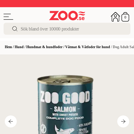
Upp till 50%
Super Summer DEALS
Shoppa nu!
0
Hem
/
Hund
/
Hundmat & hundfoder
/
Våtmat & Våtfoder för hund
/
Dog Adult Sa