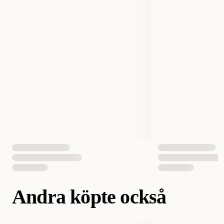
Storlek
400 g
Smak
Lax
Antal i förpackning
6 st
EAN Nummer
7350144450951
Andra köpte också