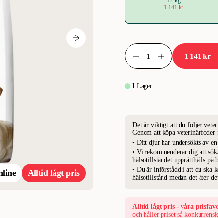
12 kg
1 141 kr
1 141 kr
I Lager
Det är viktigt att du följer vet
Genom att köpa veterinärfoder 
• Ditt djur har undersökts av e
• Vi rekommenderar dig att söka
hälsotillståndet upprätthålls på 
• Du är införstådd i att du ska
nline
Alltid lågt pris
hälsotillstånd medan det äter det
Alltid lågt pris - våra prisfavo
och håller priset så konkurrensk