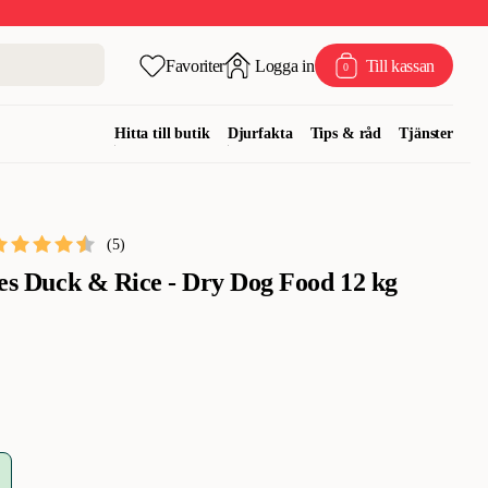
Favoriter
Logga in
Till kassan
0
Hitta till butik
Djurfakta
Tips & råd
Tjänster
(
5
)
ties Duck & Rice - Dry Dog Food 12 kg