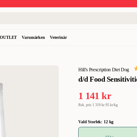
OUTLET
Varumärken
Veterinär
Hill's Prescription Diet Dog
d/d Food Sensitivi
1 141 kr
Rek. pris
1 319 kr
95 kr/kg
Vald Storlek: 12 kg