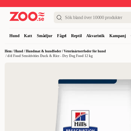
Upp till 50%
Super Summer DEALS
Shoppa nu!
Hund
Katt
Smådjur
Fågel
Reptil
Akvaristik
Kampanj
Hem
/
Hund
/
Hundmat & hundfoder
/
Veterinärtorrfoder för hund
/
d/d Food Sensitivities Duck & Rice - Dry Dog Food 12 kg