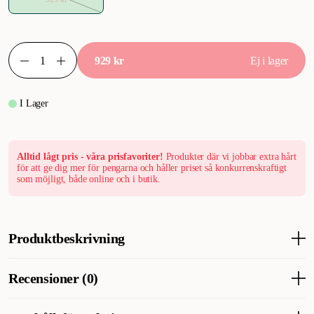
929 kr
Ej i lager
I Lager
Alltid lågt pris - våra prisfavoriter!
Produkter där vi jobbar extra hårt
för att ge dig mer för pengarna och håller priset så konkurrenskraftigt
som möjligt, både online och i butik.
Produktbeskrivning
SPECIFIC™ Food Allergen Management är ett komplett
Recensioner (0)
torrfoder som är utformat för att hjälpa hundar med
foderöverkänslighet och allergier. Innehåller ett begränsat antal
ingredienser och hydrolyserat protein, vilket gör att det är mindre