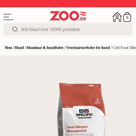
Upp till 50%
Super Summer DEALS
Shoppa nu!
0
Hem
/
Hund
/
Hundmat & hundfoder
/
Veterinärtorrfoder för hund
/
Cdd Food Alle