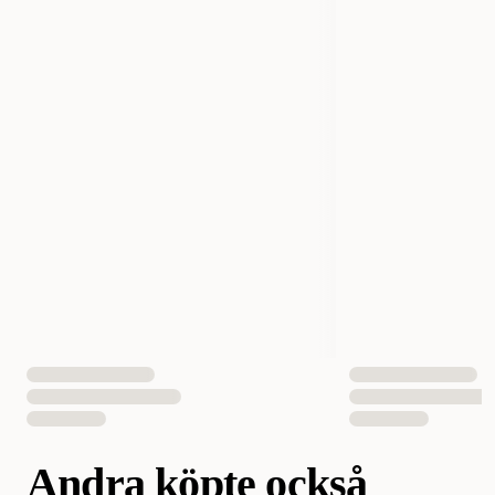
Storlek
12 kg
Fodertyp
Torrfoder
EAN Nummer
5701170110241
Andra köpte också