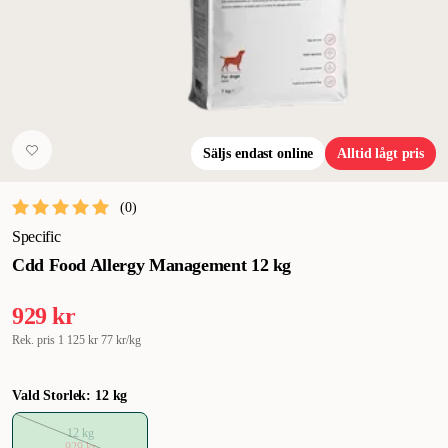
Säljs endast online
Alltid lågt pris
(
0
)
Specific
Cdd Food Allergy Management 12 kg
929 kr
Rek. pris
1 125 kr
77 kr/kg
Vald Storlek: 12 kg
12 kg
929 kr