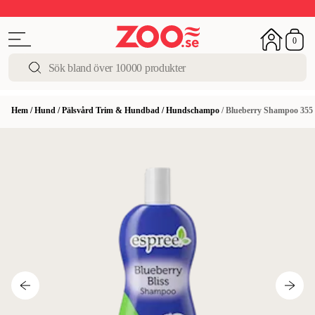
Upp till 50%
Super Summer DEALS
Shoppa nu!
0
Hem
/
Hund
/
Pälsvård Trim & Hundbad
/
Hundschampo
/
Blueberry Shampoo 355