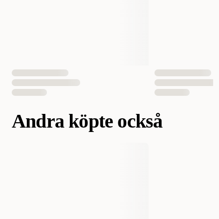
EAN Nummer
748406019102
Andra köpte också