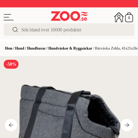
Upp till 50%
Super Summer DEALS
Shoppa nu!
0
Hem
/
Hund
/
Hundburar
/
Hundväskor & Ryggsäckar
/
Bärväska Zelda, 41x21x26
-50%