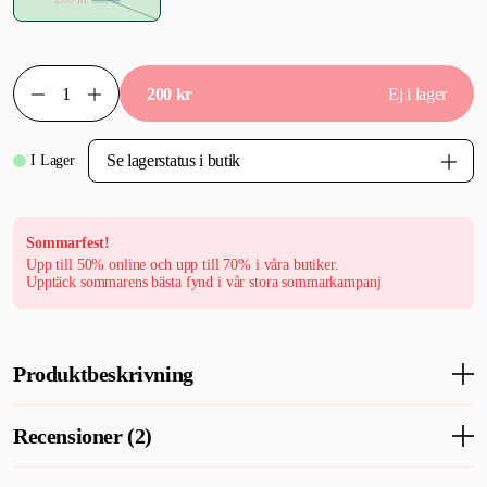
200 kr
Ej i lager
I Lager
Sommarfest!
Upp till 50% online och upp till 70% i våra butiker.
Upptäck sommarens bästa fynd i vår stora sommarkampanj
Produktbeskrivning
Vår mångsidiga transportväska är den perfekta lösningen för
Recensioner (2)
dig som vill ta med din lilla hund på resor, semester eller bara
ha en mysig plats för dem att sova hemma.