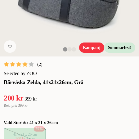
Kampanj
Sommarfest!
(
2
)
Selected by ZOO
Bärväska Zelda, 41x21x26cm, Grå
200 kr
399 kr
Rek. pris
399 kr
Vald Storlek: 41 x 21 x 26 cm
50
%
41 x 21 x 26 cm
200 kr
399 kr