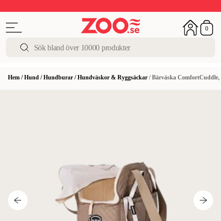
Upp till 50%
Super Summer DEALS
Shoppa nu!
0
Hem
/
Hund
/
Hundburar
/
Hundväskor & Ryggsäckar
/
Bärväska ComfortCuddle, 