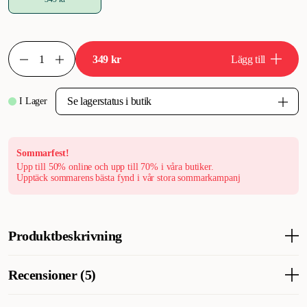
349 kr
Lägg till
I Lager
Sommarfest!
Upp till 50% online och upp till 70% i våra butiker.
Upptäck sommarens bästa fynd i vår stora sommarkampanj
Produktbeskrivning
Gustaf & Evita Bärväska ComfortCuddle är en elegant och
Recensioner (5)
praktisk transportväska som kombinerar komfort och stil. Perfekt
för små hundar, erbjuder denna väska en trygg och bekväm plats