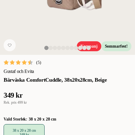
Kampanj
Sommarfest!
(
5
)
Gustaf och Evita
Bärväska ComfortCuddle, 38x20x28cm, Beige
349 kr
Rek. pris
499 kr
Vald Storlek: 38 x 20 x 28 cm
38 x 20 x 28 cm
349 kr