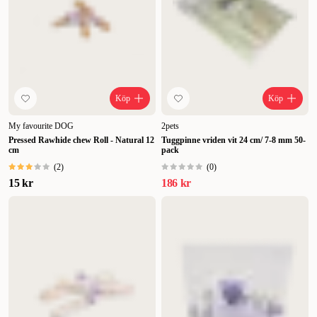
Köp
Köp
My favourite DOG
2pets
Pressed Rawhide chew Roll - Natural 12
Tuggpinne vriden vit 24 cm/ 7-8 mm 50-
cm
pack
(
2
)
(
0
)
15 kr
186 kr