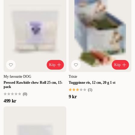
Köp
Köp
My favourite DOG
Trixie
Pressed Rawhide chew Roll 25 cm, 15-
Tuggpinne ris, 12 cm, 20 g 1 st
pack
(
1
)
(
0
)
9 kr
499 kr