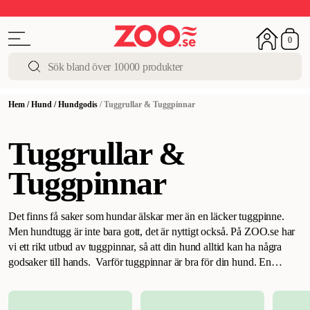
Upp till 50%
Super Summer DEALS
Shoppa nu!
0
Hem
/
Hund
/
Hundgodis
/
Tuggrullar & Tuggpinnar
Tuggrullar &
Tuggpinnar
Det finns få saker som hundar älskar mer än en läcker tuggpinne.
Men hundtugg är inte bara gott, det är nyttigt också. På ZOO.se har
vi ett rikt utbud av tuggpinnar, så att din hund alltid kan ha några
godsaker till hands.
Varför tuggpinnar är bra för din hund
.
En
tuggpinne kan ha flera positiva effekter, förutom att bara ge glädje
och ett trevligt mellanmål. Genom att gnaga på en tuggpinne får
hunden sysselsättning och något stimulerande att ägna sig åt. Då