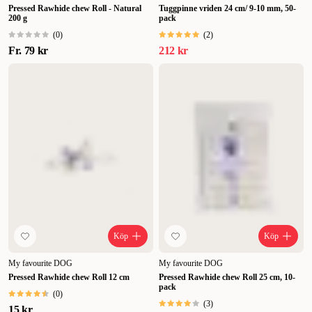
Pressed Rawhide chew Roll - Natural
Tuggpinne vriden 24 cm/ 9-10 mm, 50-
200 g
pack
(
0
)
(
2
)
Fr.
79 kr
212 kr
Köp
Köp
My favourite DOG
My favourite DOG
Pressed Rawhide chew Roll 12 cm
Pressed Rawhide chew Roll 25 cm, 10-
pack
(
0
)
(
3
)
15 kr