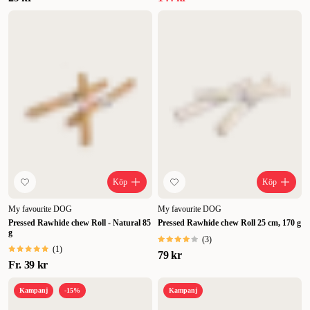
Köp
Köp
My favourite DOG
My favourite DOG
Pressed Rawhide chew Roll - Natural 85
Pressed Rawhide chew Roll 25 cm, 170 g
g
(
3
)
(
1
)
79 kr
Fr.
39 kr
Kampanj
-15%
Kampanj