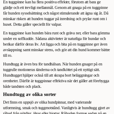
En tuggpinne kan ha flera positiva effekter, förutom att bara ge
glädje och ett trevligt mellanmål. Genom att gnaga på en tuggpinne
får hunden sysselsättning och något stimulerande att ägna sig åt. Då
minskar risken att hunden tuggar på inredning och prylar runt om i
huset. Detta gäller speciellt för valpar.
En tuggpinne kan hunden bära runt och gräva ner, eller bara gömma
under en soffkudde. Sådana aktiviteter är naturliga för hundar och
berikar därför deras liv. Att ligga och bita på en tuggpinne ger även
avslappning samt minskar stress, och gör att din hund kommer bättre
till ro.
Hundtugg är även bra för tandhälsan. När hunden gnager på en
tuggrulle motioneras tänderna och tandköttet på ett nyttigt sätt.
Hundtugget hjälper också till att skrapa bort beläggningar och
orenheter. Därför är tuggpinnar effektiva när det gäller att förebygga
både tandsten och plack.
Hundtugg av olika sorter
Det finns en uppsjö av olika hundpinnar, med varierande
utformning, smak och tuggmotstånd. Vanligtvis är hundtugg gjort av
råhud från nötdjur, älgar eller hjortar. Råhuden formas sedan på en