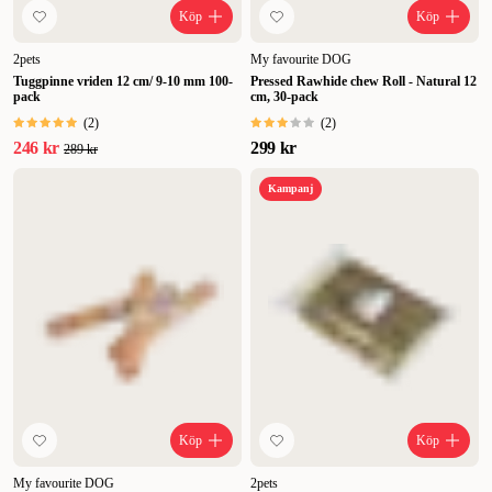
Köp
Köp
2pets
My favourite DOG
Tuggpinne vriden 12 cm/ 9-10 mm 100-
Pressed Rawhide chew Roll - Natural 12
pack
cm, 30-pack
(
2
)
(
2
)
246 kr
299 kr
289 kr
Kampanj
Köp
Köp
My favourite DOG
2pets