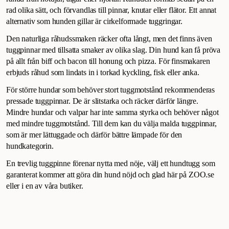
rad olika sätt, och förvandlas till pinnar, knutar eller flätor. Ett annat
alternativ som hunden gillar är cirkelformade tuggringar.
Den naturliga råhudssmaken räcker ofta långt, men det finns även
tuggpinnar med tillsatta smaker av olika slag. Din hund kan få pröva
på allt från biff och bacon till honung och pizza. För finsmakaren
erbjuds råhud som lindats in i torkad kyckling, fisk eller anka.
För större hundar som behöver stort tuggmotstånd rekommenderas
pressade tuggpinnar. De är slitstarka och räcker därför längre.
Mindre hundar och valpar har inte samma styrka och behöver något
med mindre tuggmotstånd. Till dem kan du välja malda tuggpinnar,
som är mer lättuggade och därför bättre lämpade för den
hundkategorin.
En trevlig tuggpinne förenar nytta med nöje, välj ett hundtugg som
garanterat kommer att göra din hund nöjd och glad här på ZOO.se
eller i en av våra butiker.