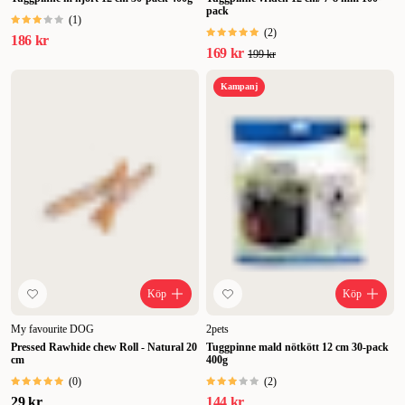
pack
(
1
)
(
2
)
186 kr
169 kr
199 kr
Kampanj
Köp
Köp
My favourite DOG
2pets
Pressed Rawhide chew Roll - Natural 20
Tuggpinne mald nötkött 12 cm 30-pack
cm
400g
(
0
)
(
2
)
29 kr
144 kr