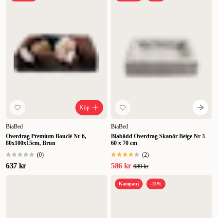
Köp
BiaBed
BiaBed
Överdrag Premium Bouclé Nr 6,
Biabädd Överdrag Skanör Beige Nr 3 -
80x100x15cm, Brun
60 x 70 cm
(
0
)
(
2
)
637 kr
586 kr
689 kr
Kampanj
-15%