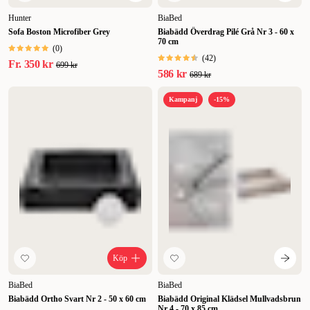
Hunter
BiaBed
Sofa Boston Microfiber Grey
Biabädd Överdrag Pilé Grå Nr 3 - 60 x
70 cm
(
0
)
(
42
)
Fr.
350 kr
699 kr
586 kr
689 kr
Kampanj
-15%
Köp
BiaBed
BiaBed
Biabädd Ortho Svart Nr 2 - 50 x 60 cm
Biabädd Original Klädsel Mullvadsbrun
Nr 4 - 70 x 85 cm