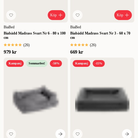
Köp
Köp
BiaBed
BiaBed
Biabädd Madrass Svart Nr 6 - 80 x 100
Biabädd Madrass Svart Nr 3 - 60 x 70
cm
cm
(
26
)
(
26
)
979 kr
669 kr
Kampanj
Sommarfest!
-50%
Kampanj
-15%