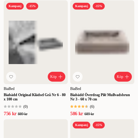
Kampanj
-15%
Kampanj
-15%
Köp
Köp
BiaBed
BiaBed
Biabädd Original Klädsel Grå Nr 6 - 80
Biabädd Överdrag Pilé Mullvadsbrun
x 100 cm
Nr 3 - 60 x 70 cm
(
0
)
(
6
)
756 kr
586 kr
889 kr
689 kr
Kampanj
-15%