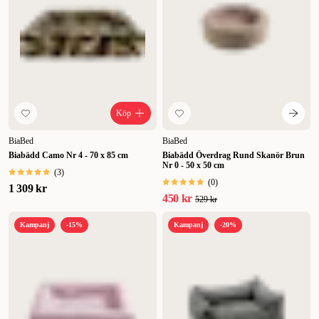
Köp
BiaBed
BiaBed
Biabädd Camo Nr 4 - 70 x 85 cm
Biabädd Överdrag Rund Skanör Brun
Nr 0 - 50 x 50 cm
(
3
)
(
0
)
1 309 kr
450 kr
529 kr
Kampanj
-15%
Kampanj
-20%