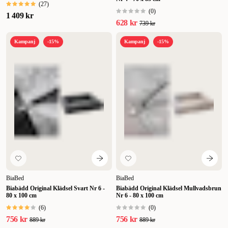
(
27
)
(
0
)
1 409 kr
628 kr
739 kr
Kampanj
-15%
Kampanj
-15%
BiaBed
BiaBed
Biabädd Original Klädsel Svart Nr 6 -
Biabädd Original Klädsel Mullvadsbrun
80 x 100 cm
Nr 6 - 80 x 100 cm
(
6
)
(
0
)
756 kr
756 kr
889 kr
889 kr