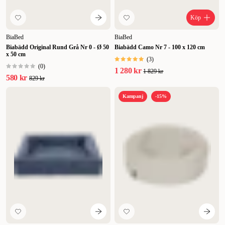
Köp
BiaBed
BiaBed
Biabädd Original Rund Grå Nr 0 - Ø 50
Biabädd Camo Nr 7 - 100 x 120 cm
x 50 cm
(
3
)
(
0
)
1 280 kr
1 829 kr
580 kr
829 kr
Kampanj
-15%