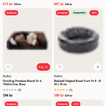
671 kr
807 kr
789 kr
949 kr
Kampanj
Kampanj
Sommarfest!
-30%
Köp
BiaBed
BiaBed
Överdrag Premium Bouclé Nr 4,
Biabädd Original Rund Svart Nr 0 - Ø
70x85x15cm, Brun
50 x 50 cm
(
0
)
(
4
)
594 kr
580 kr
829 kr
Kampanj
Kampanj
-15%