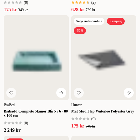
(
0
)
(
2
)
175 kr
628 kr
349 kr
739 kr
Säljs endast online
Kampanj
-50%
BiaBed
Hunter
Biabädd Complete Skanör Blå Nr 6 - 80
Mat Mud Flap Waterloo Polyester Grey
x 100 cm
(
0
)
(
0
)
175 kr
349 kr
2 249 kr