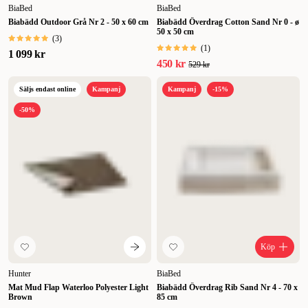
BiaBed
BiaBed
Biabädd Outdoor Grå Nr 2 - 50 x 60 cm
Biabädd Överdrag Cotton Sand Nr 0 - ø
50 x 50 cm
(
3
)
(
1
)
1 099 kr
450 kr
529 kr
Säljs endast online
Kampanj
Kampanj
-15%
-50%
Köp
Hunter
BiaBed
Mat Mud Flap Waterloo Polyester Light
Biabädd Överdrag Rib Sand Nr 4 - 70 x
Brown
85 cm