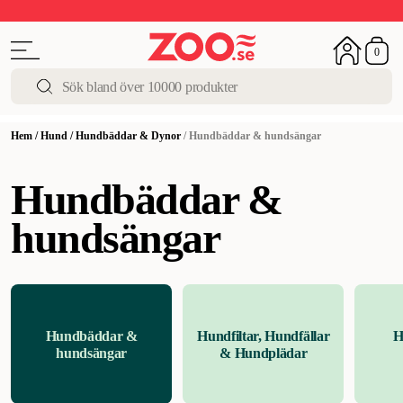
Upp till 50%
Super Summer DEALS
Shoppa nu!
0
Hem
/
Hund
/
Hundbäddar & Dynor
/
Hundbäddar & hundsängar
Hundbäddar &
hundsängar
Hundbäddar &
Hundfiltar, Hundfällar
H
hundsängar
& Hundplädar