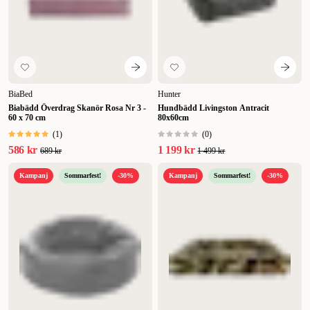
BiaBed
Hunter
Biabädd Överdrag Skanör Rosa Nr 3 -
Hundbädd Livingston Antracit
60 x 70 cm
80x60cm
(
1
)
(
0
)
586 kr
1 199 kr
689 kr
1 499 kr
Kampanj
Sommarfest!
-30%
Kampanj
Sommarfest!
-30%