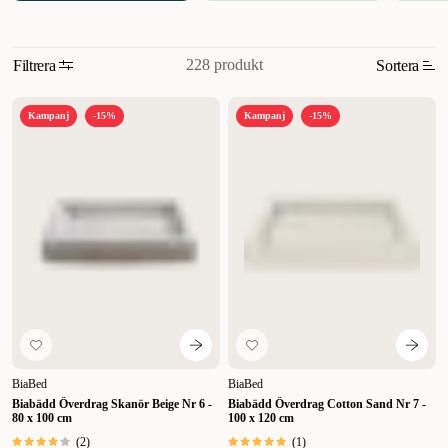
228 produkt
Filtrera
Sortera
Relevans
Kampanj
-15%
Kampanj
-15%
Nyheter
Högsta pris
Lägsta pris
Rabatt
BiaBed
BiaBed
Biabädd Överdrag Skanör Beige Nr 6 -
Biabädd Överdrag Cotton Sand Nr 7 -
80 x 100 cm
100 x 120 cm
(
2
)
(
1
)