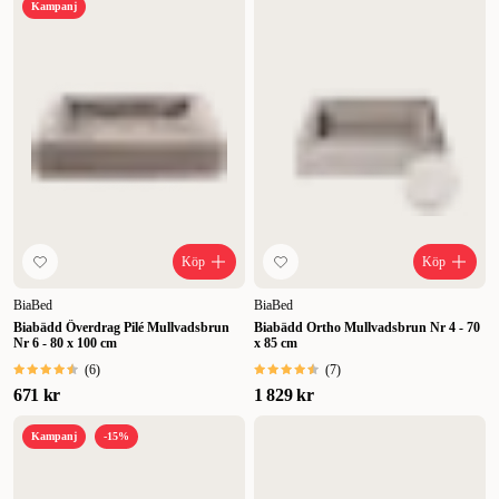
Kampanj
Köp
Köp
BiaBed
BiaBed
Biabädd Överdrag Pilé Mullvadsbrun
Biabädd Ortho Mullvadsbrun Nr 4 - 70
Nr 6 - 80 x 100 cm
x 85 cm
(
6
)
(
7
)
671 kr
1 829 kr
Kampanj
-15%