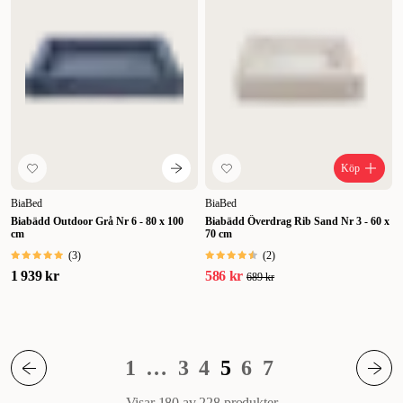
Köp
BiaBed
BiaBed
Biabädd Outdoor Grå Nr 6 - 80 x 100
Biabädd Överdrag Rib Sand Nr 3 - 60 x
cm
70 cm
(
3
)
(
2
)
1 939 kr
586 kr
689 kr
1
…
3
4
5
6
7
Visar 180 av 228
produkter