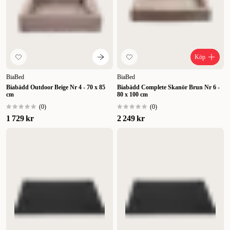
Köp
BiaBed
BiaBed
Biabädd Outdoor Beige Nr 4 - 70 x 85
Biabädd Complete Skanör Brun Nr 6 -
cm
80 x 100 cm
(
0
)
(
0
)
1 729 kr
2 249 kr