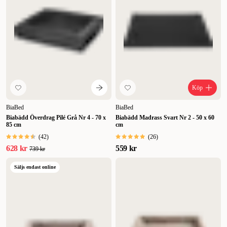
Köp
BiaBed
BiaBed
Biabädd Överdrag Pilé Grå Nr 4 - 70 x
Biabädd Madrass Svart Nr 2 - 50 x 60
85 cm
cm
(
42
)
(
26
)
628 kr
559 kr
739 kr
Säljs endast online