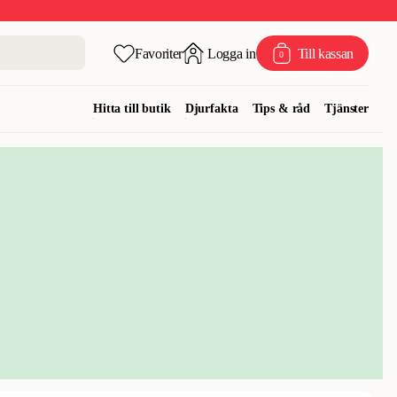
Favoriter
Logga in
Till kassan
0
Hitta till butik
Djurfakta
Tips & råd
Tjänster