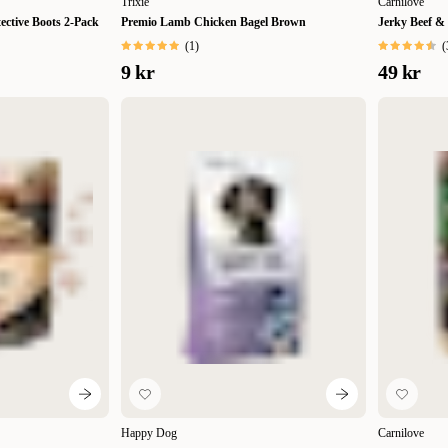
Trixie
Carnilove
ective Boots 2-Pack
Premio Lamb Chicken Bagel Brown
Jerky Beef & 
(
1
)
(
9 kr
49 kr
Happy Dog
Carnilove