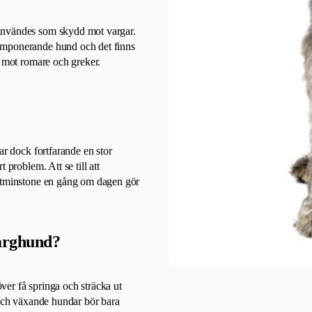
 användes som skydd mot vargar.
imponerande hund och det finns
d mot romare och greker.
ar dock fortfarande en stor
 problem. Att se till att
 åtminstone en gång om dagen gör
varghund?
er få springa och sträcka ut
 och växande hundar bör bara