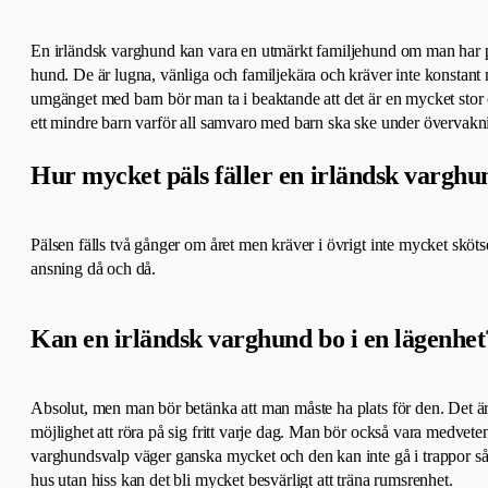
En irländsk varghund kan vara en utmärkt familjehund om man har pla
hund. De är lugna, vänliga och familjekära och kräver inte konstant m
umgänget med barn bör man ta i beaktande att det är en mycket stor 
ett mindre barn varför all samvaro med barn ska ske under övervakn
Hur mycket päls fäller en irländsk varghu
Pälsen fälls två gånger om året men kräver i övrigt inte mycket sköts
ansning då och då.
Kan en irländsk varghund bo i en lägenhet
Absolut, men man bör betänka att man måste ha plats för den. Det är 
möjlighet att röra på sig fritt varje dag. Man bör också vara medveten
varghundsvalp väger ganska mycket och den kan inte gå i trappor så 
hus utan hiss kan det bli mycket besvärligt att träna rumsrenhet.