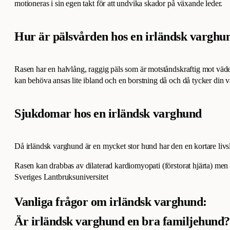
motioneras i sin egen takt för att undvika skador på växande leder.
Hur är pälsvården hos en irländsk varghu
Rasen har en halvlång, raggig päls som är motståndskraftig mot väde
kan behöva ansas lite ibland och en borstning då och då tycker din 
Sjukdomar hos en irländsk varghund
Då irländsk varghund är en mycket stor hund har den en kortare livsl
Rasen kan drabbas av dilaterad kardiomyopati (förstorat hjärta) men
Sveriges Lantbruksuniversitet
Vanliga frågor om irländsk varghund:
Är irländsk varghund en bra familjehund?