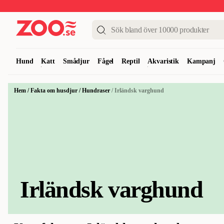
Upp till 50%
Super Summer DEALS
Shoppa nu!
Hund
Katt
Smådjur
Fågel
Reptil
Akvaristik
Kampanj
Hem
/
Fakta om husdjur
/
Hundraser
/
Irländsk varghund
Irländsk varghund