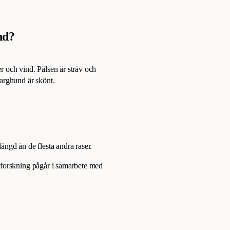
nd?
r och vind. Pälsen är sträv och
varghund är skönt.
ängd än de flesta andra raser.
 forskning pågår i samarbete med