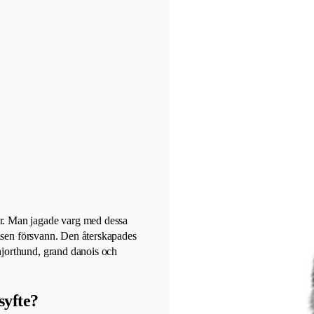
ar. Man jagade varg med dessa
 rasen försvann. Den återskapades
hjorthund, grand danois och
syfte?