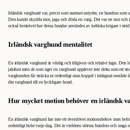
Irländsk varghund var, precis som namnet antyder, en hundras som
Den kunde skydda mot, jaga och döda en varg. Det var en stor och 
också beskrivet hur dessa hundar användes av keltiska krigare i stri
Irländsk varghund mentalitet
En irländsk varghund är vänlig och tillgiven och relativt lugn. Den h
jaktlust men de som äger en varghund upplever inte detta som ett stort
varghunden får sträcka ut ordentligt utan koppel i inhägnat område
din varghund till en lyckligare hund.
Hur mycket motion behöver en irländsk 
En irländsk varghund har inte ett överdrivet motionsbehov men behöv
ordentligt helst varje dag. Det är världens största hundras och unga