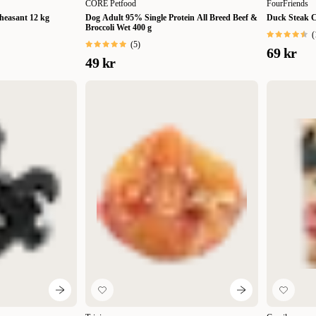
CORE Petfood
FourFriends
heasant 12 kg
Dog Adult 95% Single Protein All Breed Beef &
Duck Steak C
Broccoli Wet 400 g
(
(
5
)
69 kr
49 kr