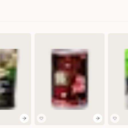
Relevans
Nyheter
Högsta pris
Lägsta pris
Rabatt