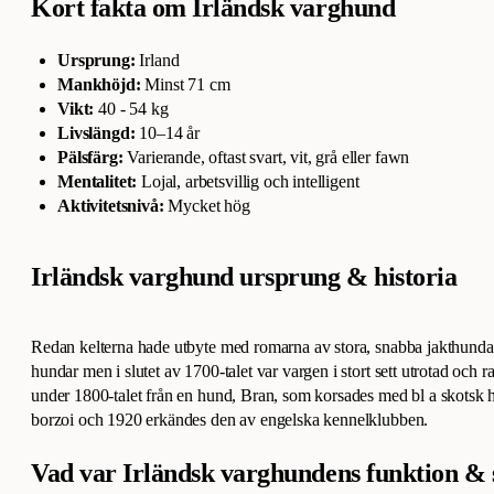
Kort fakta om Irländsk varghund
Ursprung:
Irland
Mankhöjd:
Minst 71 cm
Vikt:
40 - 54 kg
Livslängd:
10–14 år
Pälsfärg:
Varierande, oftast svart, vit, grå eller fawn
Mentalitet:
Lojal, arbetsvillig och intelligent
Aktivitetsnivå:
Mycket hög
Irländsk varghund ursprung & historia
Redan kelterna hade utbyte med romarna av stora, snabba jakthund
hundar men i slutet av 1700-talet var vargen i stort sett utrotad och
under 1800-talet från en hund, Bran, som korsades med bl a skotsk 
borzoi och 1920 erkändes den av engelska kennelklubben.
Vad var Irländsk varghundens funktion & 