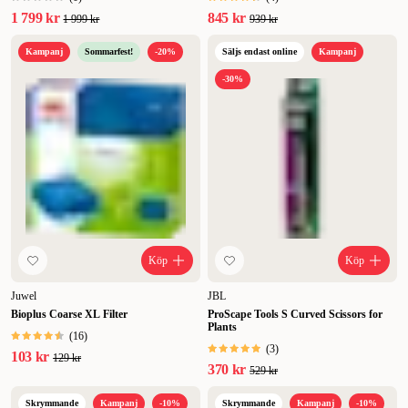
1 799 kr
845 kr
1 999 kr
939 kr
Kampanj
Sommarfest!
-20%
Säljs endast online
Kampanj
-30%
Köp
Köp
Juwel
JBL
Bioplus Coarse XL Filter
ProScape Tools S Curved Scissors for
Plants
(
16
)
(
3
)
103 kr
129 kr
370 kr
529 kr
Skrymmande
Kampanj
-10%
Skrymmande
Kampanj
-10%