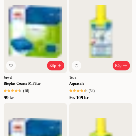
Köp
Köp
Juwel
Tetra
Bioplus Coarse M Filter
Aquasafe
(
16
)
(
34
)
99 kr
Fr.
109 kr