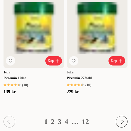
Köp
Köp
Tetra
Tetra
Plecomin 120st
Plecomin 275tabl
(
10
)
(
10
)
139 kr
229 kr
1
2
3
4
…
12