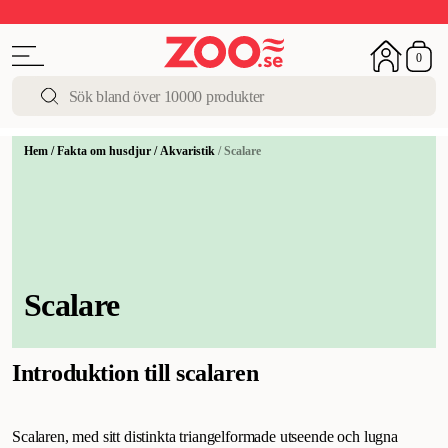
Upp till 50%
Super Summer DEALS
Shoppa nu!
0
Hem
/
Fakta om husdjur
/
Akvaristik
/
Scalare
Scalare
Introduktion till scalaren
Scalaren, med sitt distinkta triangelformade utseende och lugna