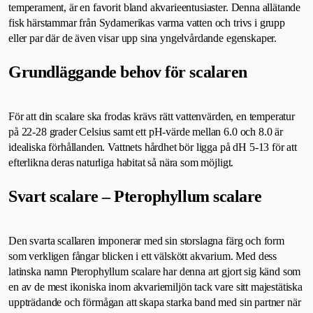
temperament, är en favorit bland akvarieentusiaster. Denna allätande
fisk härstammar från Sydamerikas varma vatten och trivs i grupp
eller par där de även visar upp sina yngelvårdande egenskaper.
Grundläggande behov för scalaren
För att din scalare ska frodas krävs rätt vattenvärden, en temperatur
på 22-28 grader Celsius samt ett pH-värde mellan 6.0 och 8.0 är
idealiska förhållanden. Vattnets hårdhet bör ligga på dH 5-13 för att
efterlikna deras naturliga habitat så nära som möjligt.
Svart scalare – Pterophyllum scalare
Den svarta scallaren imponerar med sin storslagna färg och form
som verkligen fångar blicken i ett välskött akvarium. Med dess
latinska namn Pterophyllum scalare har denna art gjort sig känd som
en av de mest ikoniska inom akvariemiljön tack vare sitt majestätiska
uppträdande och förmågan att skapa starka band med sin partner när