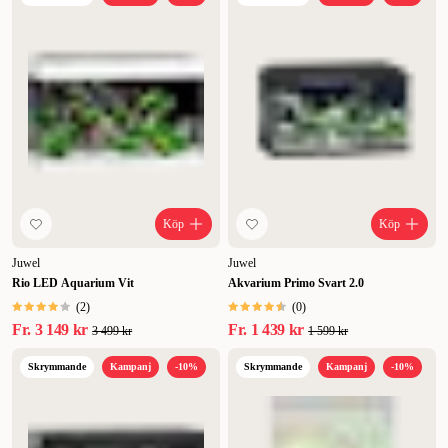
Köp
Köp
Juwel
Juwel
Rio LED Aquarium Vit
Akvarium Primo Svart 2.0
(
2
)
(
0
)
Fr.
3 149 kr
Fr.
1 439 kr
3 499 kr
1 599 kr
Skrymmande
Kampanj
-10%
Skrymmande
Kampanj
-10%