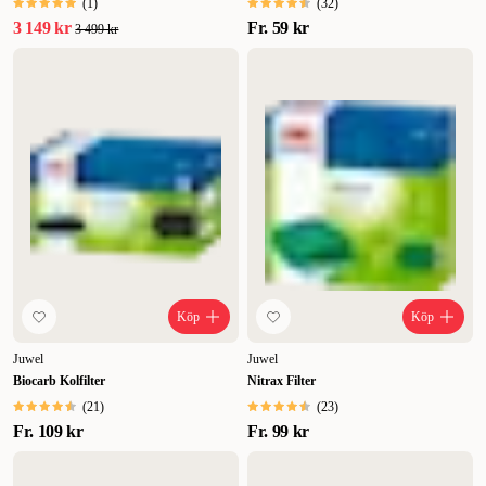
(
1
)
(
32
)
3 149 kr
Fr.
59 kr
3 499 kr
Köp
Köp
Juwel
Juwel
Biocarb Kolfilter
Nitrax Filter
(
21
)
(
23
)
Fr.
109 kr
Fr.
99 kr