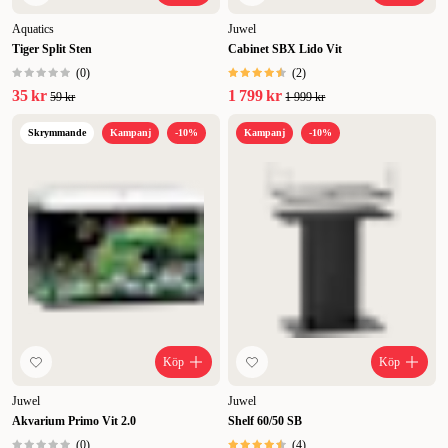
Aquatics
Juwel
Tiger Split Sten
Cabinet SBX Lido Vit
(
0
)
(
2
)
35 kr
1 799 kr
59 kr
1 999 kr
Skrymmande
Kampanj
-10%
Kampanj
-10%
Köp
Köp
Juwel
Juwel
Akvarium Primo Vit 2.0
Shelf 60/50 SB
(
0
)
(
4
)