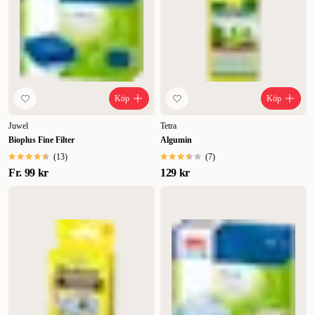
Köp
Köp
Juwel
Tetra
Bioplus Fine Filter
Algumin
(
13
)
(
7
)
Fr.
99 kr
129 kr