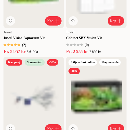
Köp
Köp
Juwel
Juwel
Juwel Vision Aquarium Vit
Cabinet SBX Vision Vit
(
2
)
(
0
)
Fr.
5 957 kr
Fr.
2 555 kr
6 619 kr
2 839 kr
Kampanj
Sommarfest!
-50%
Säljs endast online
Skrymmande
-10%
Köp
Köp