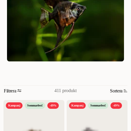
411 produkt
Filtrera
Sortera
Relevans
Kampanj
Sommarfest!
-49%
Kampanj
Sommarfest!
-49%
Nyheter
Högsta pris