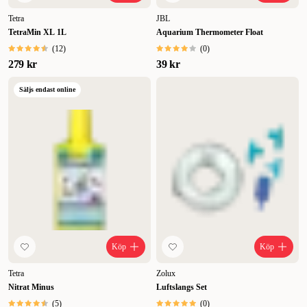
Tetra
JBL
TetraMin XL 1L
Aquarium Thermometer Float
(
12
)
(
0
)
279 kr
39 kr
Säljs endast online
Köp
Köp
Tetra
Zolux
Nitrat Minus
Luftslangs Set
(
5
)
(
0
)