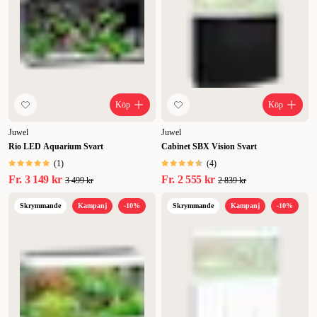
Köp
Köp
Juwel
Juwel
Rio LED Aquarium Svart
Cabinet SBX Vision Svart
(
1
)
(
4
)
Fr.
3 149 kr
Fr.
2 555 kr
3 499 kr
2 839 kr
Skrymmande
Kampanj
-10%
Skrymmande
Kampanj
-10%