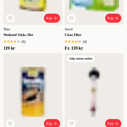
Köp
Köp
Tetra
Juwel
Weekend Sticks 20st
Cirax Filter
(
6
)
(
4
)
119 kr
Fr.
139 kr
Säljs endast online
Köp
Köp