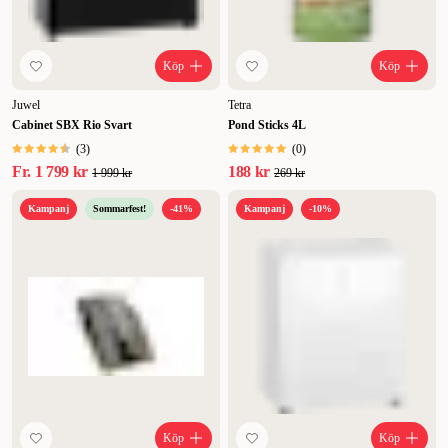
Köp
Köp
Juwel
Tetra
Cabinet SBX Rio Svart
Pond Sticks 4L
(
3
)
(
0
)
Fr.
1 799 kr
188 kr
1 999 kr
269 kr
Kampanj
Sommarfest!
-41%
Kampanj
-10%
Köp
Köp