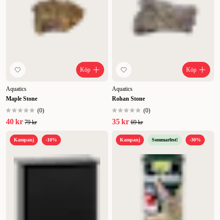
Lägsta pris
Rabatt
Köp
Köp
Aquatics
Aquatics
Maple Stone
Rohan Stone
(
0
)
(
0
)
40 kr
35 kr
79 kr
69 kr
Kampanj
-10%
Kampanj
Sommarfest!
-30%