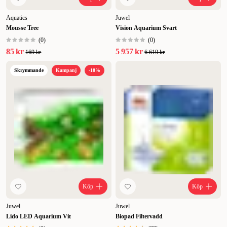
Aquatics
Juwel
Mousse Tree
Vision Aquarium Svart
(
0
)
(
0
)
85 kr
5 957 kr
169 kr
6 619 kr
Skrymmande
Kampanj
-10%
Köp
Köp
Juwel
Juwel
Lido LED Aquarium Vit
Biopad Filtervadd