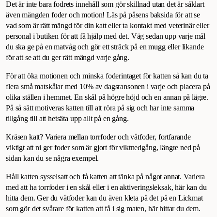
Det är inte bara fodrets innehåll som gör skillnad utan det är såklart
även mängden foder och motion! Läs på påsens baksida för att se
vad som är rätt mängd för din katt eller ta kontakt med veterinär eller
personal i butiken för att få hjälp med det. Väg sedan upp varje mål
du ska ge på en matvåg och gör ett sträck på en mugg eller likande
för att se att du ger rätt mängd varje gång.
För att öka motionen och minska foderintaget för katten så kan du ta
flera små matskålar med 10% av dagsransonen i varje och placera på
olika ställen i hemmet. En skål på högre höjd och en annan på lägre.
På så sätt motiveras katten till att röra på sig och har inte samma
tillgång till att hetsäta upp allt på en gång.
Kräsen katt? Variera mellan torrfoder och våtfoder, fortfarande
viktigt att ni ger foder som är gjort för viktnedgång, längre ned på
sidan kan du se några exempel.
Håll katten sysselsatt och få katten att tänka på något annat. Variera
med att ha torrfoder i en skål eller i en aktiveringsleksak, här kan du
hitta dem. Ger du våtfoder kan du även kleta på det på en Lickmat
som gör det svårare för katten att få i sig maten, här hittar du dem.