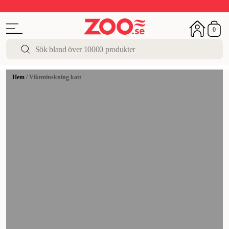
Upp till 50%
Super Summer DEALS
Shoppa nu!
0
Hem
/
Viktminskning katt