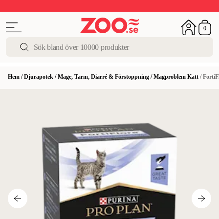
Upp till 50%
Super Summer DEALS
Shoppa nu!
0
Hem
/
Djurapotek
/
Mage, Tarm, Diarré & Förstoppning
/
Magproblem Katt
/
FortiF