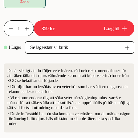
359 kr
359 kr
Lägg till
I Lager
Det är viktigt att du följer veterinärens råd och rekommendationer för
att säkerställa ditt djurs välmående. Genom att köpa veterinärfoder från
ZOO.se bekräftar du följande:
• Ditt djur har undersökts av en veterinär som har ställt en diagnos och
rekommenderar detta foder.
• Vi rekommenderar dig att söka veterinärrådgivning minst var 6:e
månad för att säkerställa att hälsotillståndet upprätthålls på bästa möjliga
sätt vid fortsatt utfodring med detta foder.
• Du är införstådd i att du ska kontakta veterinären om du märker någon
försämring i ditt djurs hälsotillstånd medan det äter detta specifika
foder.