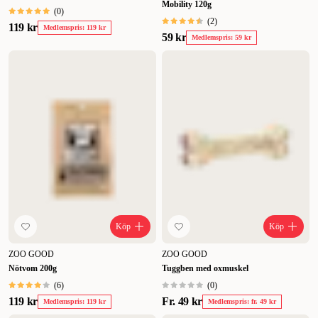
Mobility 120g
(
0
)
(
2
)
119 kr
Medlemspris: 119 kr
59 kr
Medlemspris: 59 kr
Köp
Köp
ZOO GOOD
ZOO GOOD
Nötvom 200g
Tuggben med oxmuskel
(
6
)
(
0
)
119 kr
Fr.
49 kr
Medlemspris: 119 kr
Medlemspris: fr. 49 kr