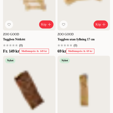
Köp
Köp
ZOO GOOD
ZOO GOOD
Tuggben Nötkött
Tuggben utan fyllning 17 cm
(
0
)
(
0
)
Fr.
149 kr
69 kr
Medlemspris: fr. 149 kr
Medlemspris: fr. 69 kr
Nyhet
Nyhet