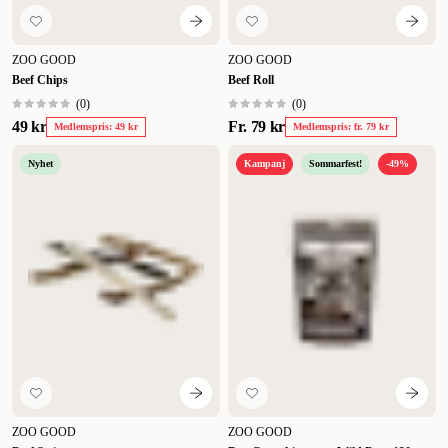
ZOO GOOD
ZOO GOOD
Beef Chips
Beef Roll
(
0
)
(
0
)
49 kr
Fr.
79 kr
Medlemspris: 49 kr
Medlemspris: fr. 79 kr
Nyhet
Kampanj
Sommarfest!
-49%
ZOO GOOD
ZOO GOOD