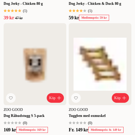
Dog Jerky - Chicken 80 g
Dog Jerky - Chicken & Duck 80 g
(
1
)
(
1
)
39 kr
59 kr
47 kr
Medlemspris: 59 kr
Köp
Köp
ZOO GOOD
ZOO GOOD
Dog Råhudstugg S 5-pack
Tuggben med oxmuskel
(
0
)
(
0
)
169 kr
Fr.
149 kr
Medlemspris: 169 kr
Medlemspris: fr. 149 kr