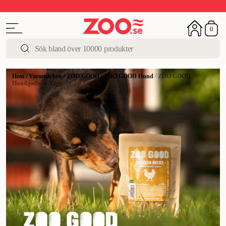
Upp till 50%
Super Summer DEALS
Shoppa nu!
0
Hem
/
Varumärken
/
ZOO GOOD
/
ZOO GOOD Hund
/
ZOO GOOD
Hundgodis & Tugg