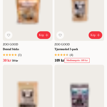
Lägsta pris
Rabatt
Köp
Köp
ZOO GOOD
ZOO GOOD
Dental Sticks
Tjurmuskel 3-pack
(
1
)
(
4
)
30 kr
109 kr
59 kr
Medlemspris: 109 kr