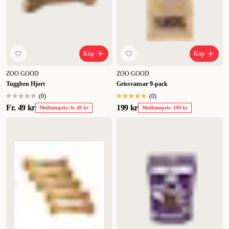
Köp
Köp
ZOO GOOD
ZOO GOOD
Tuggben Hjort
Grissvansar 9-pack
(
0
)
(
0
)
Fr.
49 kr
199 kr
Medlemspris: fr. 49 kr
Medlemspris: 199 kr