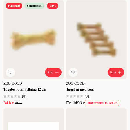
Kampanj
Sommarfest!
-31%
Köp
Köp
ZOO GOOD
ZOO GOOD
Tuggben utan fyllning 12 cm
Tuggben med vom
(
0
)
(
0
)
34 kr
Fr.
149 kr
49 kr
Medlemspris: fr. 149 kr