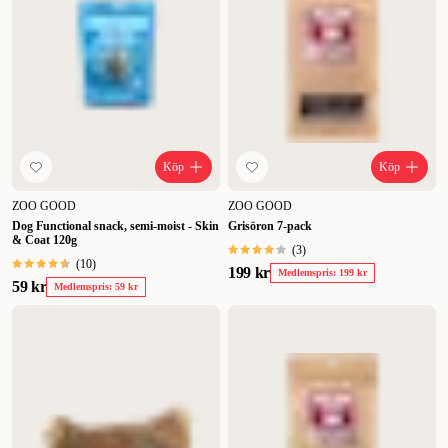
Köp
Köp
ZOO GOOD
ZOO GOOD
Dog Functional snack, semi-moist - Skin
Grisöron 7-pack
& Coat 120g
(
3
)
(
10
)
199 kr
Medlemspris: 199 kr
59 kr
Medlemspris: 59 kr