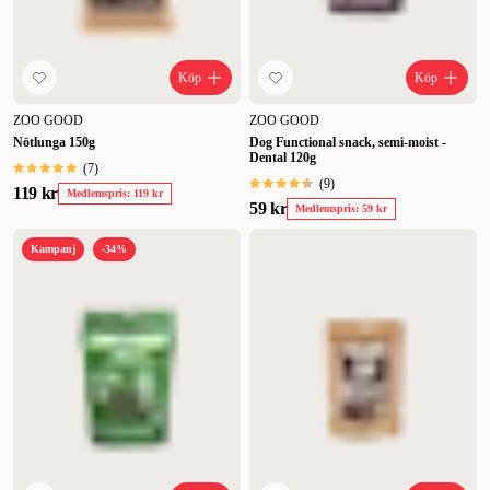
Köp
Köp
ZOO GOOD
ZOO GOOD
Nötlunga 150g
Dog Functional snack, semi-moist -
Dental 120g
(
7
)
(
9
)
119 kr
Medlemspris: 119 kr
59 kr
Medlemspris: 59 kr
Kampanj
-34%