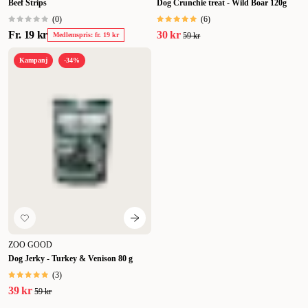
Beef Strips
Dog Crunchie treat - Wild Boar 120g
(
0
)
(
6
)
Fr.
19 kr
30 kr
Medlemspris: fr. 19 kr
59 kr
Kampanj
-34%
ZOO GOOD
Dog Jerky - Turkey & Venison 80 g
(
3
)
39 kr
59 kr