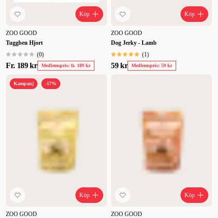
Köp
Köp
ZOO GOOD
ZOO GOOD
Tuggben Hjort
Dog Jerky - Lamb
(
0
)
(
1
)
Fr.
189 kr
59 kr
Medlemspris: fr. 189 kr
Medlemspris: 59 kr
Kampanj
-17%
Köp
Köp
ZOO GOOD
ZOO GOOD