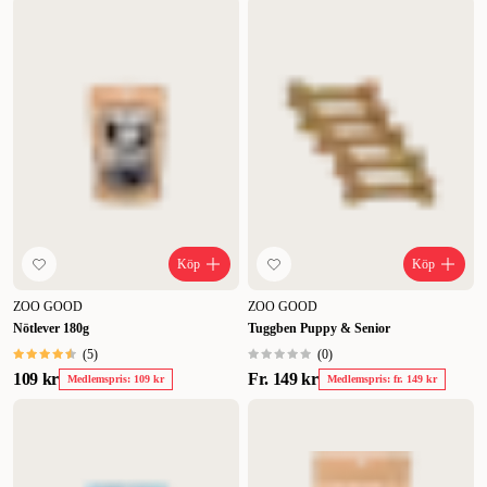
Köp
Köp
ZOO GOOD
ZOO GOOD
Nötlever 180g
Tuggben Puppy & Senior
(
5
)
(
0
)
109 kr
Fr.
149 kr
Medlemspris: 109 kr
Medlemspris: fr. 149 kr