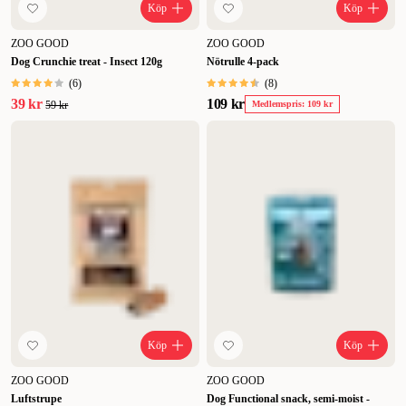
Köp
Köp
ZOO GOOD
ZOO GOOD
Dog Crunchie treat - Insect 120g
Nötrulle 4-pack
(
6
)
(
8
)
39 kr
109 kr
59 kr
Medlemspris: 109 kr
Köp
Köp
ZOO GOOD
ZOO GOOD
Luftstrupe
Dog Functional snack, semi-moist -