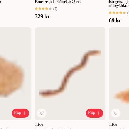
r
Hamsterhjul, trä/kork, ø 28 cm
Kattgräs, mj
odlingslåda, 
(
4
)
(
329 kr
69 kr
Köp
Köp
Trixie
Trixie