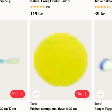
eige 50 g
Natural Living Flexible Ladder
Junior Salmo
(
9
)
(
119 kr
39 kr
Köp
Köp
Trixie
Trixie
 20 cm/47 cm
Frisbee, naturgummi flytande 22 cm
Bungee Tugge