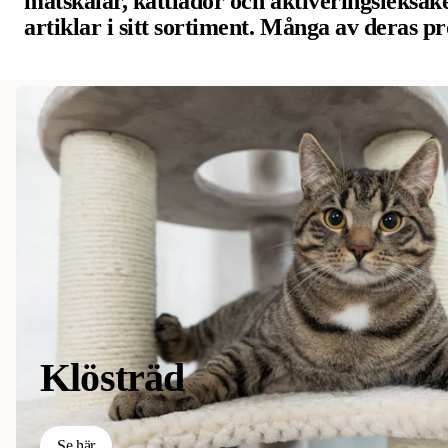
matskålar, kattlådor och aktiveringsleksak
artiklar i sitt sortiment. Många av deras pr
kontrolleras och testas internt av deras exp
gedigen erfarenhet och erbjuder innovativa
världsklass. Deras passion för husdjur och 
dem att växa kontinuerligt.
Klösträd
Se här