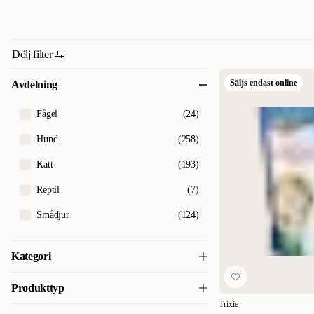
Dölj filter
Säljs endast online
Avdelning
Fågel
(
24
)
Hund
(
258
)
Katt
(
193
)
Reptil
(
7
)
Smådjur
(
124
)
Kategori
Apotek & Tillskott för smådjur
(
3
)
Produkttyp
Trixie
Bottenmaterial för reptil & terrarium
(
3
)