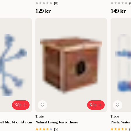
(
0
)
(
129 kr
149 kr
Köp
Köp
Trixie
Trixie
all Mix 44 cm Ø 7 cm
Natural Living Jerrik House
Plastic Water
(
5
)
(