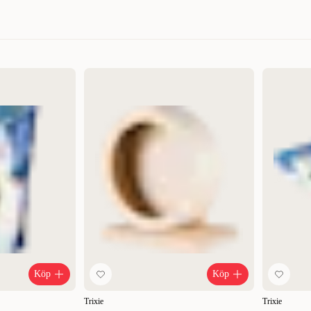
Relevans
Nyheter
Högsta pris
Lägsta pris
Rabatt
Köp
Köp
Trixie
Trixie