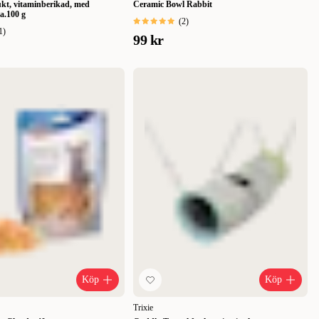
ukt, vitaminberikad, med
Ceramic Bowl Rabbit
ca.100 g
(
2
)
1
)
99 kr
Köp
Köp
Trixie