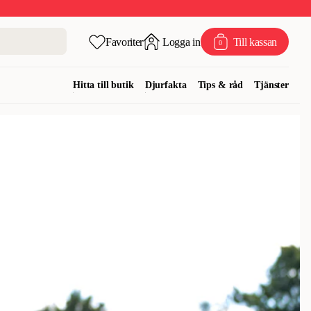
Favoriter
Logga in
Till kassan
0
Hitta till butik
Djurfakta
Tips & råd
Tjänster