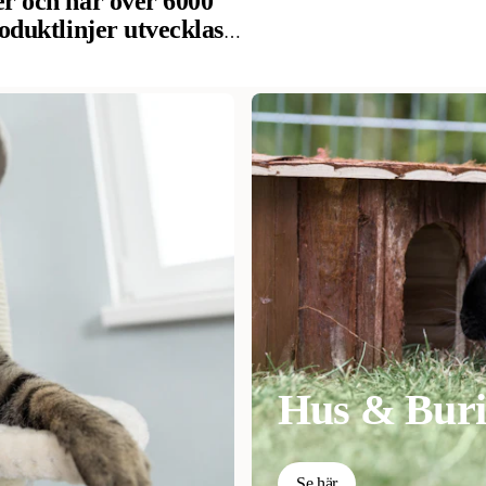
er och har över 6000
oduktlinjer utvecklas,
erter. Företaget har en
 produkter i
deras ägare har hjälpt
Hus & Buri
Se här