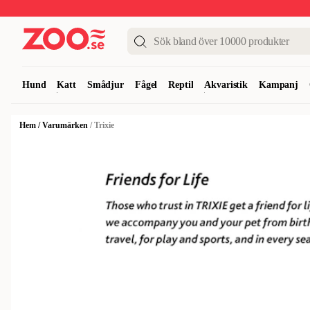
Upp till 50%
Super Summer DEALS
Shoppa nu!
Hund
Katt
Smådjur
Fågel
Reptil
Akvaristik
Kampanj
Hem
/
Varumärken
/
Trixie