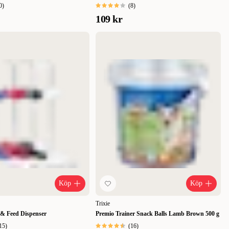
0
)
(
8
)
109 kr
Köp
Köp
Trixie
 & Feed Dispenser
Premio Trainer Snack Balls Lamb Brown 500 g
15
)
(
16
)