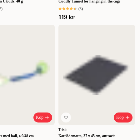
n Clouds, 40 g
Cuddly Tunnel for hanging in the cage
2
)
(
3
)
119 kr
Köp
Köp
Trixie
r med boll, ø 9/48 cm
Kattlådematta, 37 x 45 cm, antracit