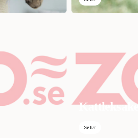
Kattleksak
Se här