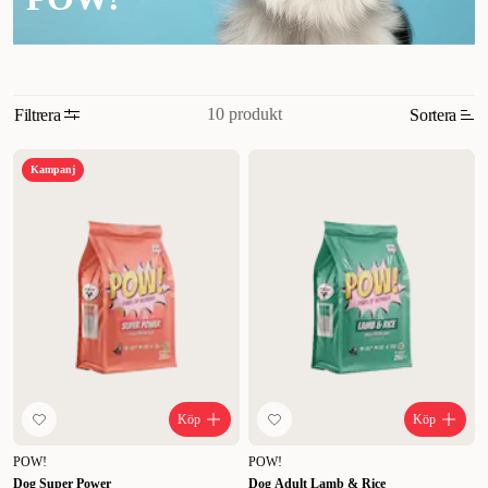
10 produkt
Filtrera
Sortera
Relevans
Kampanj
Nyheter
Högsta pris
Lägsta pris
Rabatt
Köp
Köp
POW!
POW!
Dog Super Power
Dog Adult Lamb & Rice