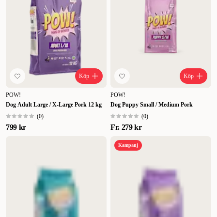
Köp
Köp
POW!
POW!
Dog Adult Large / X-Large Pork 12 kg
Dog Puppy Small / Medium Pork
(
0
)
(
0
)
799 kr
Fr.
279 kr
Kampanj