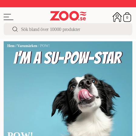
Upp till 50%
Super Summer DEALS
Shoppa nu!
0
Hem
/
Varumärken
/
POW!
POW!