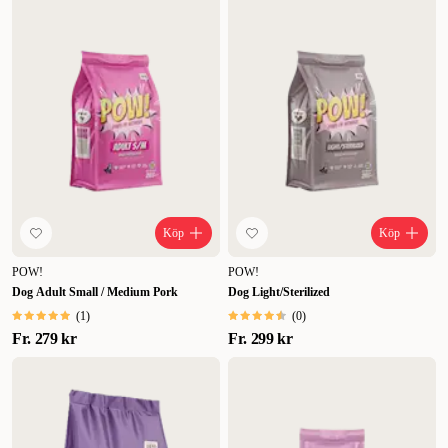
Köp
Köp
POW!
POW!
Dog Adult Small / Medium Pork
Dog Light/Sterilized
(
1
)
(
0
)
Fr.
279 kr
Fr.
299 kr