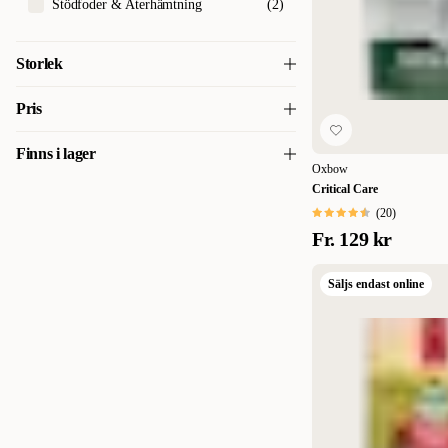
Stödfoder & Återhämtning
(
2
)
Storlek
425 g
(
2
)
Pris
453 g
(
1
)
Finns i lager
129
129
Oxbow
454 g
(
1
)
Critical Care
Finns i lager
(
14
)
0,99 kg
(
3
)
(
20
)
Fr.
129 kr
1,13 kg
(
1
)
1,36 kg
(
1
)
Säljs endast online
2,2 kg
(
4
)
4 kg
(
1
)
4,5 kg
(
3
)
11,33 kg
(
4
)