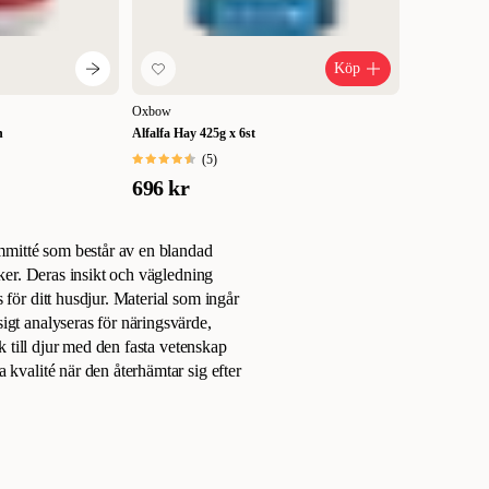
Köp
Oxbow
h
Alfalfa Hay 425g x 6st
(
5
)
696 kr
mmitté som består av en blandad
iker. Deras insikt och vägledning
 för ditt husdjur. Material som ingår
igt analyseras för näringsvärde,
ek till djur med den fasta vetenskap
 kvalité när den återhämtar sig efter