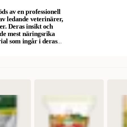
ds av en professionell
v ledande veterinärer,
er. Deras insikt och
 de mest näringsrika
ial som ingår i deras
spekterade,
stas och testas igen.
n kärlek till djur med
ör att ge ditt djur
den återhämtar sig
Relevans
Nyheter
Högsta pris
Lägsta pris
Rabatt