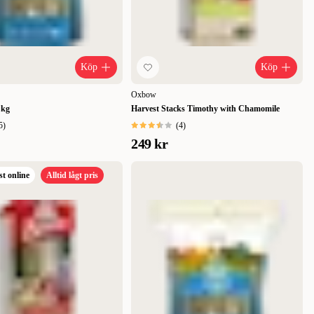
Köp
Köp
Oxbow
 kg
Harvest Stacks Timothy with Chamomile
5
)
(
4
)
249 kr
st online
Alltid lågt pris