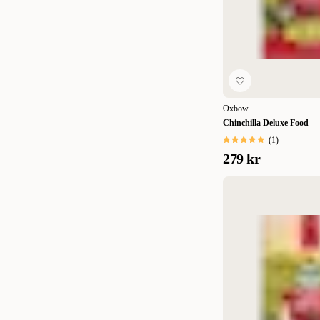
35 g
(
1
)
141 g
(
2
)
6 x 425 g
(
2
)
Oxbow
Chinchilla Deluxe Food
(
1
)
279 kr