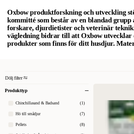
Oxbow produktforskning och utveckling stö
kommitté som består av en blandad grupp a
forskare, djurdietister och veterinär teknik
vägledning bidrar till att Oxbow utvecklar
produkter som finns för ditt husdjur. Mater
produkter är handplockade, personligen in
rutinmässigt analyseras för näringsvärde, te
Varje dag strävar de efter att kombinera si
den fasta vetenskap och kunskap som krävs f
Dölj filter
djurvårdsprodukter av högsta kvalité när 
efter sjukdom eller skada.
Produkttyp
Chinchillasand & Badsand
(
1
)
Hö till smådjur
(
7
)
Pellets
(
8
)