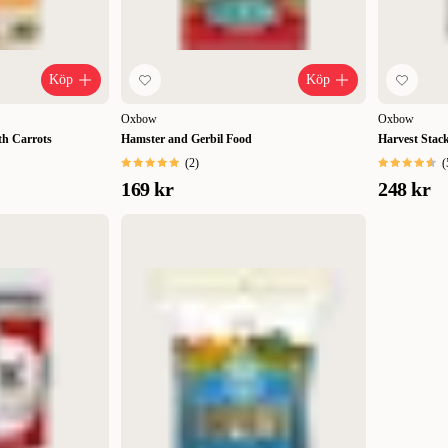
Köp
Köp
Oxbow
Oxbow
th Carrots
Hamster and Gerbil Food
Harvest Stac
(
2
)
(
169 kr
248 kr