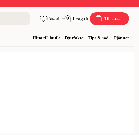
Favoriter
Logga in
Till kassan
0
Hitta till butik
Djurfakta
Tips & råd
Tjänster