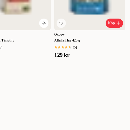
Köp
Oxbow
k Timothy
Alfalfa Hay 425 g
5
)
(
5
)
129 kr