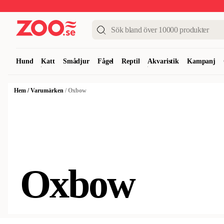
Upp till 50%
Super Summer DEALS
Shoppa nu!
Hund
Katt
Smådjur
Fågel
Reptil
Akvaristik
Kampanj
Hem
/
Varumärken
/
Oxbow
Oxbow