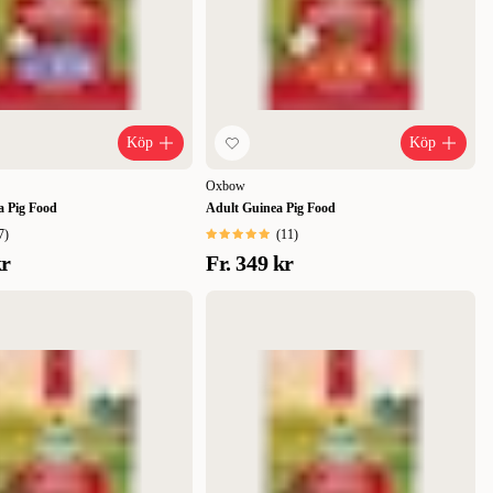
Köp
Köp
Oxbow
 Pig Food
Adult Guinea Pig Food
7
)
(
11
)
kr
Fr.
349 kr