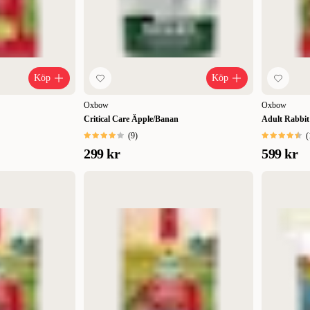
Köp
Köp
Oxbow
Oxbow
Critical Care Äpple/Banan
Adult Rabbit
(
9
)
(
299 kr
599 kr