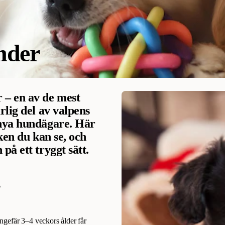
nder
 – en av de mest
rlig del av valpens
 nya hundägare. Här
ken du kan se, och
på ett tryggt sätt.
?
ngefär 3–4 veckors ålder får