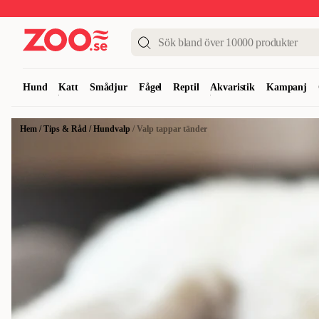
Upp till 50%
Super Summer DEALS
Shoppa nu!
Hund
Katt
Smådjur
Fågel
Reptil
Akvaristik
Kampanj
Hem
/
Tips & Råd
/
Hundvalp
/
Valp tappar tänder