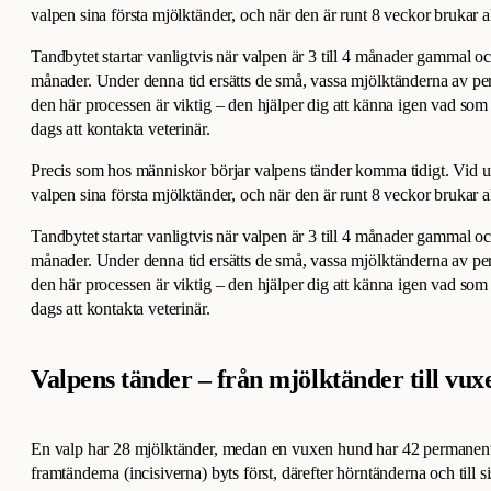
valpen sina första mjölktänder, och när den är runt 8 veckor brukar 
Tandbytet startar vanligtvis när valpen är 3 till 4 månader gammal oc
månader. Under denna tid ersätts de små, vassa mjölktänderna av per
den här processen är viktig – den hjälper dig att känna igen vad som
dags att kontakta veterinär.
Precis som hos människor börjar valpens tänder komma tidigt. Vid u
valpen sina första mjölktänder, och när den är runt 8 veckor brukar 
Tandbytet startar vanligtvis när valpen är 3 till 4 månader gammal oc
månader. Under denna tid ersätts de små, vassa mjölktänderna av per
den här processen är viktig – den hjälper dig att känna igen vad som
dags att kontakta veterinär.
Valpens tänder – från mjölktänder till vu
En valp har 28 mjölktänder, medan en vuxen hund har 42 permanenta
framtänderna (incisiverna) byts först, därefter hörntänderna och till s