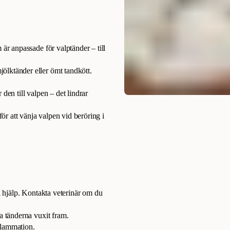
är anpassade för valptänder – till
lktänder eller ömt tandkött.
den till valpen – det lindrar
ör att vänja valpen vid beröring i
ll hjälp. Kontakta veterinär om du
a tänderna vuxit fram.
nflammation.