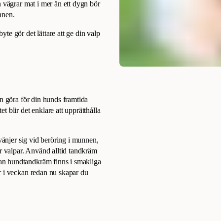
n vägrar mat i mer än ett dygn bör
unnen.
te gör det lättare att ge din valp
an göra för din hunds framtida
 blir det enklare att upprätthålla
 vänjer sig vid beröring i munnen,
ör valpar. Använd alltid tandkräm
an hundtandkräm finns i smakliga
r i veckan redan nu skapar du