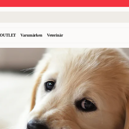
OUTLET
Varumärken
Veterinär