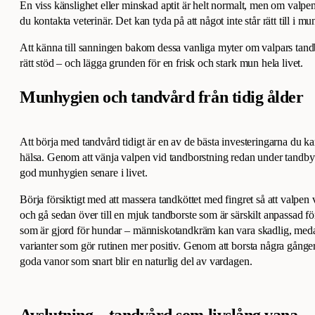
En viss känslighet eller minskad aptit är helt normalt, men om valpe
du kontakta veterinär. Det kan tyda på att något inte står rätt till i m
Att känna till sanningen bakom dessa vanliga myter om valpars tandby
rätt stöd – och lägga grunden för en frisk och stark mun hela livet.
Munhygien och tandvård från tidig ålder
Att börja med tandvård tidigt är en av de bästa investeringarna du k
hälsa. Genom att vänja valpen vid tandborstning redan under tandbytet
god munhygien senare i livet.
Börja försiktigt med att massera tandköttet med fingret så att valpen
och gå sedan över till en mjuk tandborste som är särskilt anpassad f
som är gjord för hundar – människotandkräm kan vara skadlig, med
varianter som gör rutinen mer positiv. Genom att borsta några gånge
goda vanor som snart blir en naturlig del av vardagen.