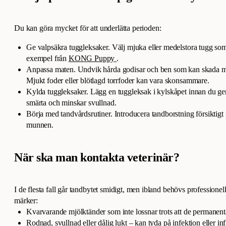
Du kan göra mycket för att underlätta perioden:
Ge valpsäkra tuggleksaker. Välj mjuka eller medelstora tugg som 
exempel från
KONG Puppy
.
Anpassa maten. Undvik hårda godisar och ben som kan skada mjö
Mjukt foder eller blötlagd torrfoder kan vara skonsammare.
Kylda tuggleksaker. Lägg en tuggleksak i kylskåpet innan du ger 
smärta och minskar svullnad.
Börja med tandvårdsrutiner. Introducera tandborstning försiktigt f
munnen.
När ska man kontakta veterinär?
I de flesta fall går tandbytet smidigt, men ibland behövs professione
märker:
Kvarvarande mjölktänder som inte lossnar trots att de permanent
Rodnad, svullnad eller dålig lukt – kan tyda på infektion eller i