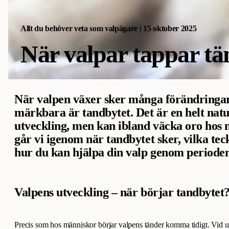
Allt du behöver veta som valpägare | 15 oktober 2025
När valpar tappar tä
När valpen växer sker många förändringar
märkbara är tandbytet. Det är en helt natu
utveckling, men kan ibland väcka oro hos
går vi igenom när tandbytet sker, vilka tec
hur du kan hjälpa din valp genom perioden 
Valpens utveckling – när börjar tandbytet
Precis som hos människor börjar valpens tänder komma tidigt. Vid u