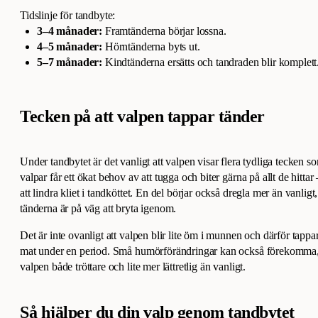
Tidslinje för tandbyte:
3–4 månader:
Framtänderna börjar lossna.
4–5 månader:
Hörntänderna byts ut.
5–7 månader:
Kindtänderna ersätts och tandraden blir komplett
Tecken på att valpen tappar tänder
Under tandbytet är det vanligt att valpen visar flera tydliga tecken 
valpar får ett ökat behov av att tugga och biter gärna på allt de hittar
att lindra kliet i tandköttet. En del börjar också dregla mer än vanligt,
tänderna är på väg att bryta igenom.
Det är inte ovanligt att valpen blir lite öm i munnen och därför tappar
mat under en period. Små humörförändringar kan också förekomma,
valpen både tröttare och lite mer lättretlig än vanligt.
Så hjälper du din valp genom tandbytet