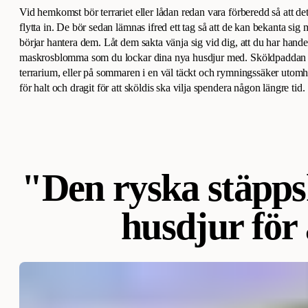
Vid hemkomst bör terrariet eller lådan redan vara förberedd så att det
flytta in. De bör sedan lämnas ifred ett tag så att de kan bekanta si
börjar hantera dem. Låt dem sakta vänja sig vid dig, att du har handen
maskrosblomma som du lockar dina nya husdjur med. Sköldpaddan bör
terrarium, eller på sommaren i en väl täckt och rymningssäker utomh
för halt och dragit för att sköldis ska vilja spendera någon längre tid.
"Den ryska stäppsk
husdjur för 