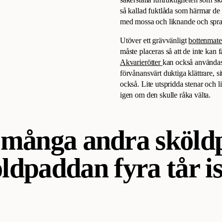
så kallad fuktlåda som härmar de 
med mossa och liknande och spray
Utöver ett grävvänligt
bottenmate
måste placeras så att de inte kan
Akvarierötter
kan också användas
förvånansvärt duktiga klättrare, si
också. Lite utspridda stenar och li
igen om den skulle råka välta.
ån många andra sköld
ldpaddan fyra tår ist