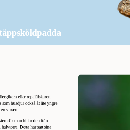
 stäppsköldpadda
lergikern eller reptilälskaren.
a som husdjur också åt lite yngre
v en vuxen.
ien där man hittar den från
halvtorra. Detta har satt sina