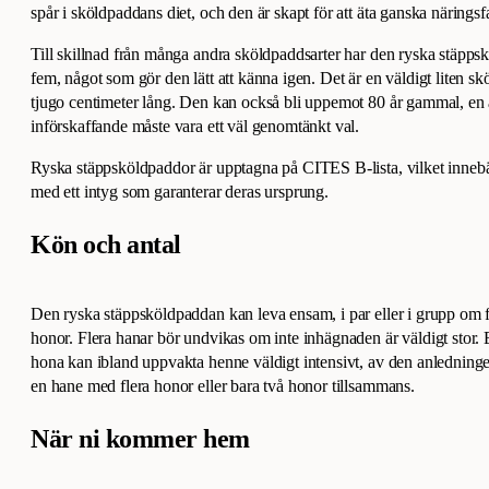
spår i sköldpaddans diet, och den är skapt för att äta ganska näringsfa
Till skillnad från många andra sköldpaddsarter har den ryska stäppskö
fem, något som gör den lätt att känna igen. Det är en väldigt liten s
tjugo centimeter lång. Den kan också bli uppemot 80 år gammal, en av
införskaffande måste vara ett väl genomtänkt val.
Ryska stäppsköldpaddor är upptagna på CITES B-lista, vilket innebär
med ett intyg som garanterar deras ursprung.
Kön och antal
Den ryska stäppsköldpaddan kan leva ensam, i par eller i grupp om fl
honor. Flera hanar bör undvikas om inte inhägnaden är väldigt sto
hona kan ibland uppvakta henne väldigt intensivt, av den anledningen
en hane med flera honor eller bara två honor tillsammans.
När ni kommer hem