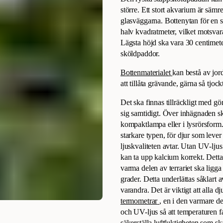
större. Ett stort akvarium är sämre
glasväggarna. Bottenytan för en
halv kvadratmeter, vilket motsvar
Lägsta höjd ska vara 30 centimete
sköldpaddor.
Bottenmaterialet
kan bestå av jord
att tillåta grävande, gärna så tjoc
Det ska finnas tillräckligt med g
sig samtidigt. Över inhägnaden s
kompaktlampa eller i lysrörsfo
starkare typen, för djur som leve
ljuskvaliteten avtar. Utan UV-ljus
kan ta upp kalcium korrekt. Detta
varma delen av terrariet ska ligg
grader. Detta underlättas såklart
varandra. Det är viktigt att alla d
termometrar
, en i den varmare d
och UV-ljus så att temperaturen f
säkerställa luftfuktigheten som s