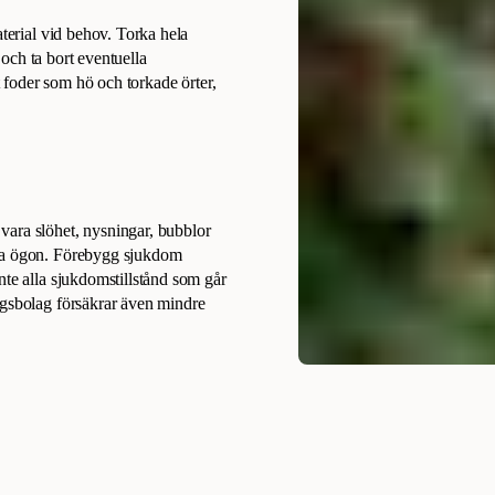
aterial vid behov. Torka hela
och ta bort eventuella
rt foder som hö och torkade örter,
vara slöhet, nysningar, bubblor
gda ögon. Förebygg sjukdom
nte alla sjukdomstillstånd som går
ngsbolag försäkrar även mindre