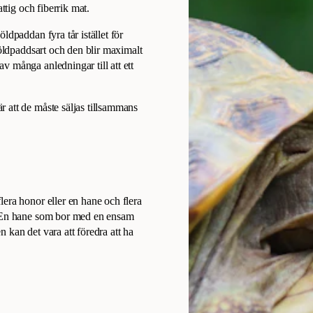
ttig och fiberrik mat.
ldpaddan fyra tår istället för
köldpaddsart och den blir maximalt
 många anledningar till att ett
 att de måste säljas tillsammans
era honor eller en hane och flera
r. En hane som bor med en ensam
 kan det vara att föredra att ha