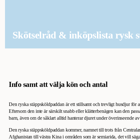
Skötselråd & inköpslista rysk
Info samt att välja kön och antal
Den ryska stäppsköldpaddan är ett stillsamt och trevligt husdjur för al
Eftersom den inte är särskilt snabb eller klätterbenägen kan den pass
barn, även om de såklart alltid hanterar djuret under överinseende a
Den ryska stäppsköldpaddan kommer, namnet till trots från Centralas
Afghanistan till västra Kina i områden som är semiarida, det vill säga 