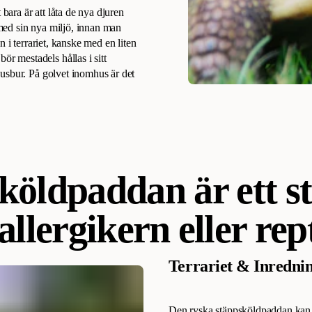
 bara är att låta de nya djuren
g med sin nya miljö, innan man
 i terrariet, kanske med en liten
 mestadels hållas i sitt
usbur. På golvet inomhus är det
öldpaddan är ett sti
allergikern eller rep
Terrariet & Inredni
Den ryska stäppsköldpaddan kan h