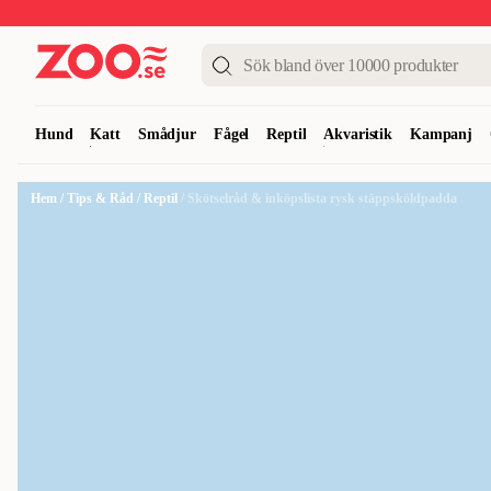
Upp till 50%
Super Summer DEALS
Shoppa nu!
Hund
Katt
Smådjur
Fågel
Reptil
Akvaristik
Kampanj
Hem
/
Tips & Råd
/
Reptil
/
Skötselråd & inköpslista rysk stäppsköldpadda