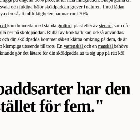
svala och fuktiga hålor sköldpaddan gräver i naturen. Inred lådan
a den så att luftfuktigheten hamnar runt 70%.
rial
kan du inreda med stabila
grottor
i plast eller av
stenar
, som då
 falla ner på sköldpaddan. Rullar av korkbark kan också användas.
 och din sköldpadda kommer säkert klättra omkring på dem, de är
tt klumpiga utseende till trots. En
vattenskål
och en
matskål
behövs
knande gör det lättare för din sköldpadda att ta sig upp på rätt köl
paddsarter har den
ället för fem."