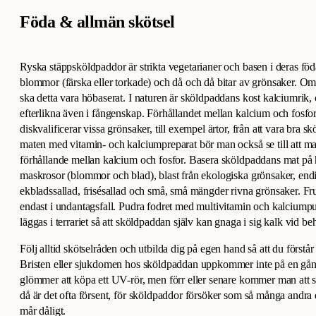
Föda & allmän skötsel
Ryska stäppsköldpaddor är strikta vegetarianer och basen i deras föda
blommor (färska eller torkade) och då och då bitar av grönsaker. Om 
ska detta vara höbaserat. I naturen är sköldpaddans kost kalciumrik,
efterlikna även i fångenskap. Förhållandet mellan kalcium och fosfor 
diskvalificerar vissa grönsaker, till exempel ärtor, från att vara bra
maten med vitamin- och kalciumpreparat bör man också se till att man
förhållande mellan kalcium och fosfor. Basera sköldpaddans mat på 
maskrosor (blommor och blad), blast från ekologiska grönsaker, endi
ekbladssallad, frisésallad och små, små mängder rivna grönsaker. Fru
endast i undantagsfall. Pudra fodret med multivitamin och kalciumpu
läggas i terrariet så att sköldpaddan själv kan gnaga i sig kalk vid be
Följ alltid skötselråden och utbilda dig på egen hand så att du förstå
Bristen eller sjukdomen hos sköldpaddan uppkommer inte på en gång
glömmer att köpa ett UV-rör, men förr eller senare kommer man att se
då är det ofta försent, för sköldpaddor försöker som så många andra dju
mår dåligt.