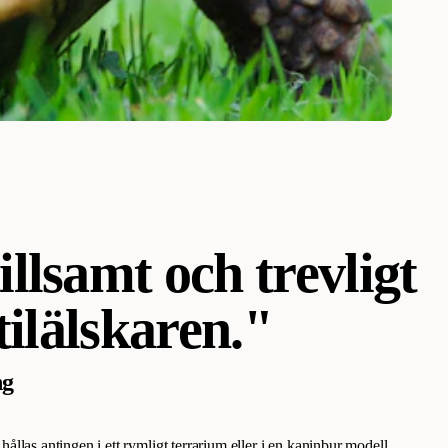
llsamt och trevligt
tilälskaren."
ng
ållas antingen i ett rymligt
terrarium
eller i en
kaninbur
modell