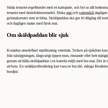
Städa terrariet regelbundet med en kattspade, och byt ut allt bottenm
terrariet med desinfektionsmedel. Diska
mat
och
vattenskål
dagligen 
grönsaksrester som är blöta. Sköldpaddan ska ges fri tillgång till tor
och dagligen matas med färsk mat.
Om sköldpaddan blir sjuk
Kontakta omedelbart reptilkunnig veterinär. Tecken på sjukdom kan 
från näsöppningen, långvarigt öppen mun, rinnande eller helt stän
genom att hålla sköldpaddan i en korrekt miljö med bra mat. Det är i
att bota. En smådjursförsäkring kan vara en bra idé, många försäkri
husdjur.