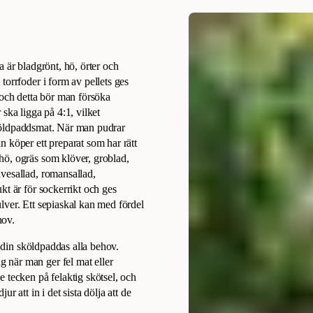
 är bladgrönt, hö, örter och
torrfoder i form av pellets ges
 och detta bör man försöka
ska ligga på 4:1, vilket
 sköldpaddsmat. När man pudrar
 köper ett preparat som har rätt
hö, ogräs som klöver, groblad,
vesallad, romansallad,
kt är för sockerrikt och ges
lver. Ett sepiaskal kan med fördel
hov.
r din sköldpaddas alla behov.
 när man ger fel mat eller
 tecken på felaktig skötsel, och
r att in i det sista dölja att de