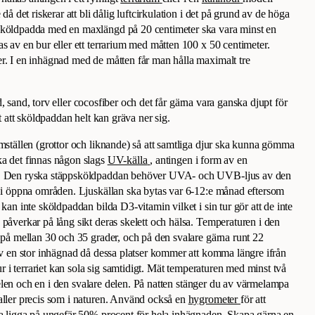
 då det riskerar att bli dålig luftcirkulation i det på grund av de höga
 sköldpadda med en maxlängd på 20 centimeter ska vara minst en
as av en bur eller ett terrarium med måtten 100 x 50 centimeter.
r. I en inhägnad med de måtten får man hålla maximalt tre
, sand, torv eller cocosfiber och det får gärna vara ganska djupt för
kt att sköldpaddan helt kan gräva ner sig.
ömställen (grottor och liknande) så att samtliga djur ska kunna gömma
ka det finnas någon slags
UV-källa
, antingen i form av en
rm. Den ryska stäppsköldpaddan behöver UVA- och UVB-ljus av den
r i öppna områden. Ljuskällan ska bytas var 6-12:e månad eftersom
 kan inte sköldpaddan bilda D3-vitamin vilket i sin tur gör att de inte
 påverkar på lång sikt deras skelett och hälsa. Temperaturen i den
a på mellan 30 och 35 grader, och på den svalare gärna runt 22
 av en stor inhägnad då dessa platser kommer att komma längre ifrån
jur i terrariet kan sola sig samtidigt. Mät temperaturen med minst två
elen och en i den svalare delen. På natten stänger du av värmelampa
aller precis som i naturen. Använd också en
hygrometer
för att
ka ligga på ungefär 50% procent för hela inhägnaden. Skapa gärna en